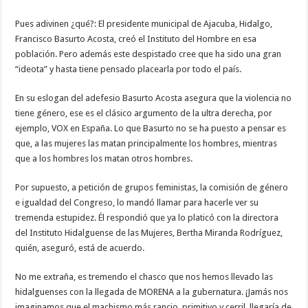
Pues adivinen ¿qué?: El presidente municipal de Ajacuba, Hidalgo,
Francisco Basurto Acosta, creó el Instituto del Hombre en esa
población. Pero además este despistado cree que ha sido una gran
“ideota” y hasta tiene pensado placearla por todo el país.
En su eslogan del adefesio Basurto Acosta asegura que la violencia no
tiene género, ese es el clásico argumento de la ultra derecha, por
ejemplo, VOX en España. Lo que Basurto no se ha puesto a pensar es
que, a las mujeres las matan principalmente los hombres, mientras
que a los hombres los matan otros hombres.
Por supuesto, a petición de grupos feministas, la comisión de género
e igualdad del Congreso, lo mandó llamar para hacerle ver su
tremenda estupidez. Él respondió que ya lo platicó con la directora
del Instituto Hidalguense de las Mujeres, Bertha Miranda Rodríguez,
quién, aseguró, está de acuerdo.
No me extraña, es tremendo el chasco que nos hemos llevado las
hidalguenses con la llegada de MORENA a la gubernatura. ¡Jamás nos
imaginamos que el machismo más rancio, primitivo y cerril, llegaría de