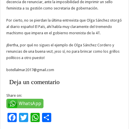
decencia de renunciar, ante la imposibilidad de imprimir un sello
feminista a su gestión como secretaria de gobernación.
Por cierto, no se pierdan la última entrevista que Olga Sánchez otorgó
al diario español El País, ahí habla muy claramente del tremendo
machismo que impera en el gobierno morenista de la 4T.
¡Bertha, por qué no sigues el ejemplo de Olga Sánchez Cordero y
renuncias de una buena vez!, ¡eso sí, no para brincar como los grillos
políticos a otro puesto!
botellalmar2017@gmail.com
Deja un comentario
Share on:
WhatsApp
F
T
W
C
ac
wi
h
o