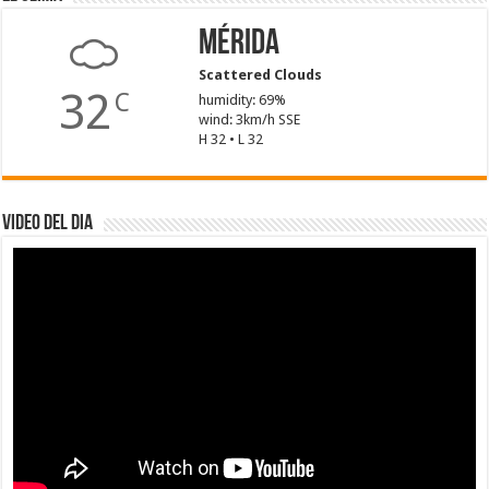
Mérida
Scattered Clouds
32
C
humidity: 69%
wind: 3km/h SSE
H 32 • L 32
Video del dia