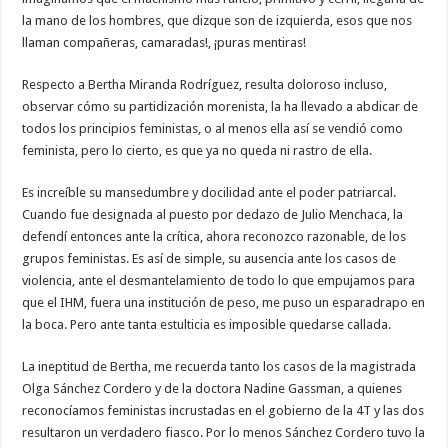
la mano de los hombres, que dizque son de izquierda, esos que nos
llaman compañeras, camaradas!, ¡puras mentiras!
Respecto a Bertha Miranda Rodríguez, resulta doloroso incluso,
observar cómo su partidización morenista, la ha llevado a abdicar de
todos los principios feministas, o al menos ella así se vendió como
feminista, pero lo cierto, es que ya no queda ni rastro de ella.
Es increíble su mansedumbre y docilidad ante el poder patriarcal.
Cuando fue designada al puesto por dedazo de Julio Menchaca, la
defendí entonces ante la crítica, ahora reconozco razonable, de los
grupos feministas. Es así de simple, su ausencia ante los casos de
violencia, ante el desmantelamiento de todo lo que empujamos para
que el IHM, fuera una institución de peso, me puso un esparadrapo en
la boca. Pero ante tanta estulticia es imposible quedarse callada.
La ineptitud de Bertha, me recuerda tanto los casos de la magistrada
Olga Sánchez Cordero y de la doctora Nadine Gassman, a quienes
reconocíamos feministas incrustadas en el gobierno de la 4T y las dos
resultaron un verdadero fiasco. Por lo menos Sánchez Cordero tuvo la