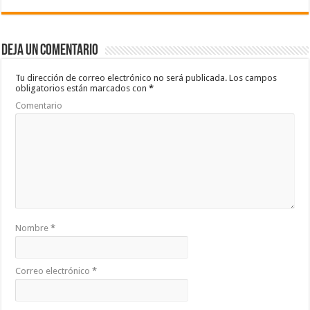
e
tt
at
m
b
er
sA
p
Deja un comentario
o
p
ar
o
p
ti
Tu dirección de correo electrónico no será publicada.
Los campos
obligatorios están marcados con
*
k
r
Comentario
Nombre
*
Correo electrónico
*