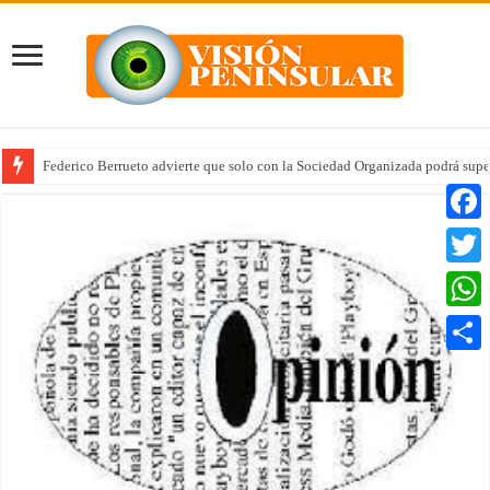
Federico Berrueto advierte que solo con la Sociedad Organizada podrá supe
Faceb
Twitte
Whats
Compar