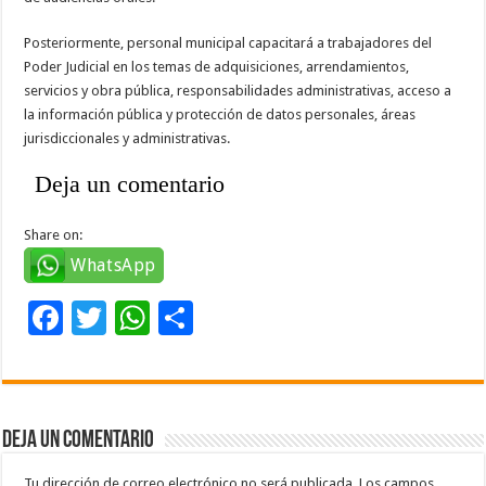
Posteriormente, personal municipal capacitará a trabajadores del
Poder Judicial en los temas de adquisiciones, arrendamientos,
servicios y obra pública, responsabilidades administrativas, acceso a
la información pública y protección de datos personales, áreas
jurisdiccionales y administrativas.
Deja un comentario
Share on:
WhatsApp
F
T
W
C
ac
wi
h
o
e
tt
at
m
b
er
sA
p
Deja un comentario
o
p
ar
Tu dirección de correo electrónico no será publicada.
Los campos