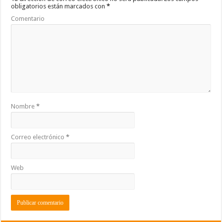
o
p
ti
obligatorios están marcados con
*
k
r
Comentario
Nombre
*
Correo electrónico
*
Web