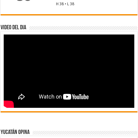
H 38 • L 38
Video del dia
Yucatán Opina