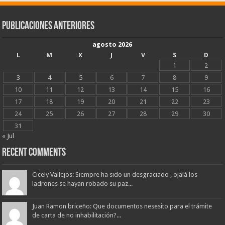
Publicaciones Anteriores
agosto 2026
L
M
X
J
V
S
D
1
2
3
4
5
6
7
8
9
10
11
12
13
14
15
16
17
18
19
20
21
22
23
24
25
26
27
28
29
30
31
« Jul
Recent Comments
Cicely Vallejos: Siempre ha sido un desgraciado , ojalá los
ladrones se hayan robado su paz...
Juan Ramon briceño: Que documentos nesesito para el trámite
de carta de no inhabilitación?...