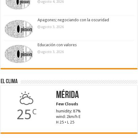
agosto 4, 2026
Apagones; negociando con la oscuridad
agosto 3, 2026
Educación con valores
agosto 3, 2026
El Clima
Mérida
Few Clouds
25
C
humidity: 87%
wind: 2km/h E
H 25 • L 25