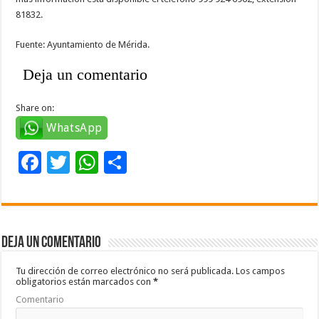
81832.
Fuente: Ayuntamiento de Mérida.
Deja un comentario
Share on:
WhatsApp
F
T
W
C
ac
wi
h
o
e
tt
at
m
b
er
sA
p
Deja un comentario
o
p
ar
o
p
ti
Tu dirección de correo electrónico no será publicada.
Los campos
obligatorios están marcados con
*
k
r
Comentario