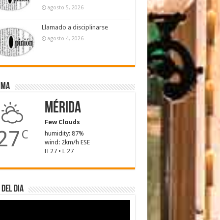
agosto 5, 2026
Llamado a disciplinarse
agosto 4, 2026
ima
Mérida
Few Clouds
27
C
humidity: 87%
wind: 2km/h ESE
H 27 • L 27
 del dia