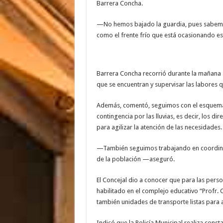
Barrera Concha.
—No hemos bajado la guardia, pues sabem
como el frente frío que está ocasionando est
Barrera Concha recorrió durante la mañana a
que se encuentran y supervisar las labores qu
Además, comentó, seguimos con el esquema 
contingencia por las lluvias, es decir, los 
para agilizar la atención de las necesidades.
—También seguimos trabajando en coordinació
de la población —aseguró.
El Concejal dio a conocer que para las perso
habilitado en el complejo educativo “Profr.
también unidades de transporte listas para a
Indicó que la Policía Municipal realiza con