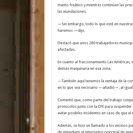
manto freático y mientras continúen las pre
las inundaciones.
—Sin embargo, todo lo que esté en nuestras
haremos —dijo.
Destacó que unos 280 trabajadores municipa
afectadas.
En cuanto al fraccionamiento Las Américas, e
demás maquinaria en esa zona.
—También aquí tenemos la ventaja de la comu
en lo que sea necesario —añadió—, al igual 
Comentó que, como parte del trabajo conjun
protocolos junto con la CFE para suspender 
evitar posibles incidentes en caso de que el 
Además, se hizo un llamado a los vecinos pa
de inmediato el interruptor principal de energ