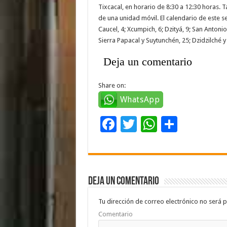
Tixcacal, en horario de 8:30 a 12:30 horas. T
de una unidad móvil. El calendario de este 
Caucel, 4; Xcumpich, 6; Dzityá, 9; San Anton
Sierra Papacal y Suytunchén, 25; Dzidzilché y
Deja un comentario
Share on:
WhatsApp
F
T
W
C
ac
wi
h
o
e
tt
at
m
b
er
sA
p
Deja un comentario
o
p
ar
o
p
ti
Tu dirección de correo electrónico no será p
Comentario
k
r