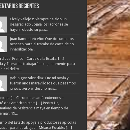
entarios Recientes
Cicely Vallejos: Siempre ha sido un
desgraciado , ojalá los ladrones se
hayan robado su paz...
Juan Ramon briceño: Que documentos
nesesito para el trámite de carta de no
inhabilitación?...
d Leal Franco - Caras de la Estafa: […]
lía y Titeradas trabajarán conjuntamente para
ir el delito...
pablo gonzalez diaz: Fue mi novia y
fueron años maravillosos que pasamos
juntos, pero el destino nos...
niques] – Chroniques amérindiennes –
té des Américanistes: […] Pedro Uc,
rnativas de resistencia maya en tiempo de
mia”, 19...
rno del Estado apoya a productores apícolas
zúcar para las abejas – México Posible: […]