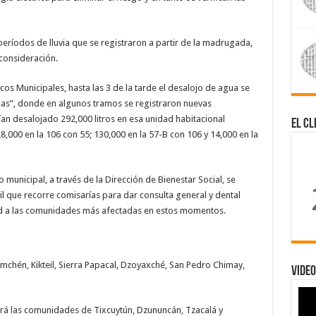
eríodos de lluvia que se registraron a partir de la madrugada,
consideración.
cos Municipales, hasta las 3 de la tarde el desalojo de agua se
cas”, donde en algunos tramos se registraron nuevas
ían desalojado 292,000 litros en esa unidad habitacional
El Cl
28,000 en la 106 con 55; 130,000 en la 57-B con 106 y 14,000 en la
municipal, a través de la Dirección de Bienestar Social, se
 que recorre comisarías para dar consulta general y dental
dad a las comunidades más afectadas en estos momentos.
chén, Kikteil, Sierra Papacal, Dzoyaxché, San Pedro Chimay,
Video
tará las comunidades de Tixcuytún, Dzununcán, Tzacalá y