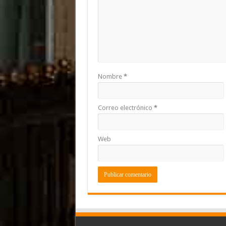
Nombre
*
Correo electrónico
*
Web