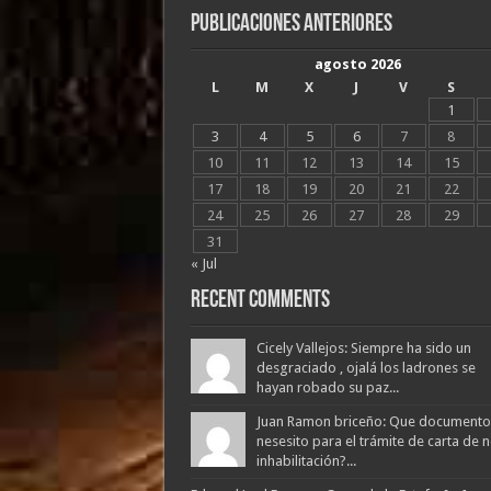
Publicaciones Anteriores
agosto 2026
L
M
X
J
V
S
1
3
4
5
6
7
8
10
11
12
13
14
15
17
18
19
20
21
22
24
25
26
27
28
29
31
« Jul
Recent Comments
Cicely Vallejos: Siempre ha sido un
desgraciado , ojalá los ladrones se
hayan robado su paz...
Juan Ramon briceño: Que documento
nesesito para el trámite de carta de 
inhabilitación?...