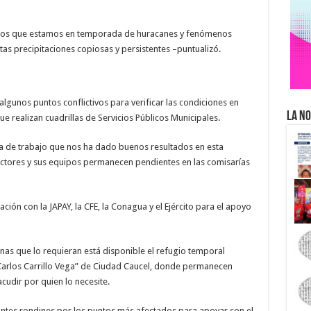
os que estamos en temporada de huracanes y fenómenos
as precipitaciones copiosas y persistentes –puntualizó.
lgunos puntos conflictivos para verificar las condiciones en
La No
e realizan cuadrillas de Servicios Públicos Municipales.
de trabajo que nos ha dado buenos resultados en esta
directores y sus equipos permanecen pendientes en las comisarías
n con la JAPAY, la CFE, la Conagua y el Ejército para el apoyo
nas que lo requieran está disponible el refugio temporal
 Carlos Carrillo Vega” de Ciudad Caucel, donde permanecen
cudir por quien lo necesite.
stantes rondines por los puntos más afectados para apoyar con el