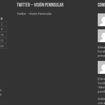
Twitter – Visión Peninsular
Com
Twitter – Visión Peninsular
D
2
9
16
23
30
Edwar
Fisca
preven
[Chro
Socié
“Alte
s
pande
no
Gobie
con a