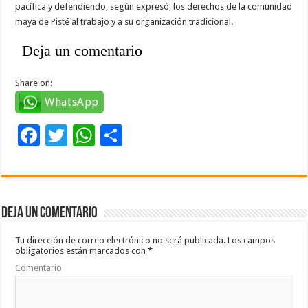
pacífica y defendiendo, según expresó, los derechos de la comunidad
maya de Pisté al trabajo y a su organización tradicional.
Deja un comentario
Share on:
WhatsApp
F
T
W
C
ac
wi
h
o
e
tt
at
m
b
er
sA
p
Deja un comentario
o
p
ar
o
p
ti
Tu dirección de correo electrónico no será publicada.
Los campos
obligatorios están marcados con
*
k
r
Comentario