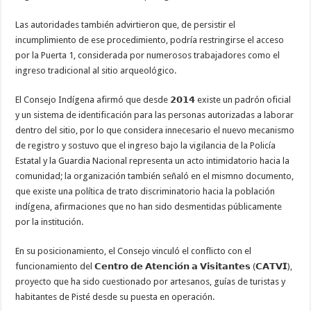
Las autoridades también advirtieron que, de persistir el
incumplimiento de ese procedimiento, podría restringirse el acceso
por la Puerta 1, considerada por numerosos trabajadores como el
ingreso tradicional al sitio arqueológico.
El Consejo Indígena afirmó que desde 𝟮𝟬𝟭𝟰 existe un padrón oficial
y un sistema de identificación para las personas autorizadas a laborar
dentro del sitio, por lo que considera innecesario el nuevo mecanismo
de registro y sostuvo que el ingreso bajo la vigilancia de la Policía
Estatal y la Guardia Nacional representa un acto intimidatorio hacia la
comunidad; la organización también señaló en el mismno documento,
que existe una política de trato discriminatorio hacia la población
indígena, afirmaciones que no han sido desmentidas públicamente
por la institución.
En su posicionamiento, el Consejo vinculó el conflicto con el
funcionamiento del 𝗖𝗲𝗻𝘁𝗿𝗼 𝗱𝗲 𝗔𝘁𝗲𝗻𝗰𝗶𝗼́𝗻 𝗮 𝗩𝗶𝘀𝗶𝘁𝗮𝗻𝘁𝗲𝘀 (𝗖𝗔𝗧𝗩𝗜),
proyecto que ha sido cuestionado por artesanos, guías de turistas y
habitantes de Pisté desde su puesta en operación.