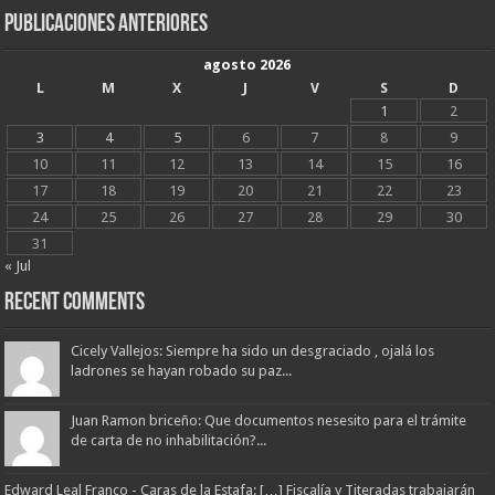
Publicaciones Anteriores
agosto 2026
L
M
X
J
V
S
D
1
2
3
4
5
6
7
8
9
10
11
12
13
14
15
16
17
18
19
20
21
22
23
24
25
26
27
28
29
30
31
« Jul
Recent Comments
Cicely Vallejos: Siempre ha sido un desgraciado , ojalá los
ladrones se hayan robado su paz...
Juan Ramon briceño: Que documentos nesesito para el trámite
de carta de no inhabilitación?...
Edward Leal Franco - Caras de la Estafa: […] Fiscalía y Titeradas trabajarán