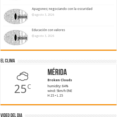
Apagones; negociando con la oscuridad
agosto 3, 2026
Educación con valores
agosto 3, 2026
El Clima
Mérida
Broken Clouds
25
C
humidity: 84%
wind: 5km/h ENE
H 25 • L 25
Video del dia