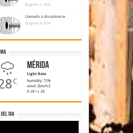
agosto 5, 2026
Llamado a disciplinarse
agosto 4, 2026
ima
Mérida
Light Rain
28
C
humidity: 72%
wind: 2km/h E
H 28 • L 28
 del dia