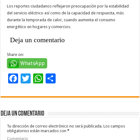
Los reportes ciudadanos reflejaron preocupación por la estabilidad
del servicio eléctrico así como de la capacidad de respuesta, más
durante la temporada de calor, cuando aumenta el consumo
energético en hogares y comercios.
Deja un comentario
Share on:
WhatsApp
F
T
W
C
ac
wi
h
o
e
tt
at
m
b
er
sA
p
Deja un comentario
o
p
ar
o
p
ti
Tu dirección de correo electrónico no será publicada.
Los campos
obligatorios están marcados con
*
k
r
Comentario