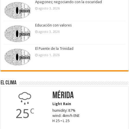
Apagones; negociando con la oscuridad
agosto 3, 2026
Educación con valores
agosto 3, 2026
El Puente de la Trinidad
agosto 1, 2026
El Clima
Mérida
Light Rain
25
C
humidity: 87%
wind: 4km/h ENE
H 25 • L 25