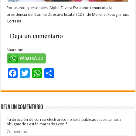
Por asuntos personales, Alpha Tavera Escalante renunció a la
presidencia del Comité Directivo Estatal (CDE) de Morena. Fotografías:
Cortesía
Deja un comentario
Share on:
WhatsApp
F
T
W
C
ac
wi
h
o
e
tt
at
m
b
er
sA
p
Deja un comentario
o
p
ar
o
p
ti
Tu dirección de correo electrónico no será publicada.
Los campos
obligatorios están marcados con
*
k
r
Comentario