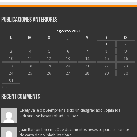
Publicaciones Anteriores
agosto 2026
L
M
X
J
V
S
D
1
2
3
4
5
6
7
8
9
10
11
12
13
14
15
16
17
18
19
20
21
22
23
24
25
26
27
28
29
30
31
« Jul
Recent Comments
Cicely Vallejos: Siempre ha sido un desgraciado , ojalá los
ladrones se hayan robado su paz...
Juan Ramon briceño: Que documentos nesesito para el trámite
de carta de no inhabilitación?...