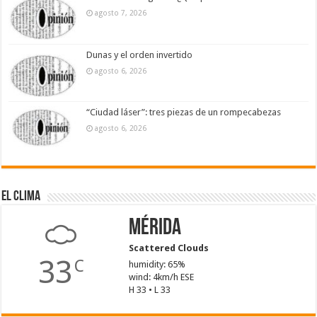
agosto 7, 2026
Dunas y el orden invertido
agosto 6, 2026
“Ciudad láser”: tres piezas de un rompecabezas
agosto 6, 2026
El Clima
Mérida
Scattered Clouds
33
C
humidity: 65%
wind: 4km/h ESE
H 33 • L 33