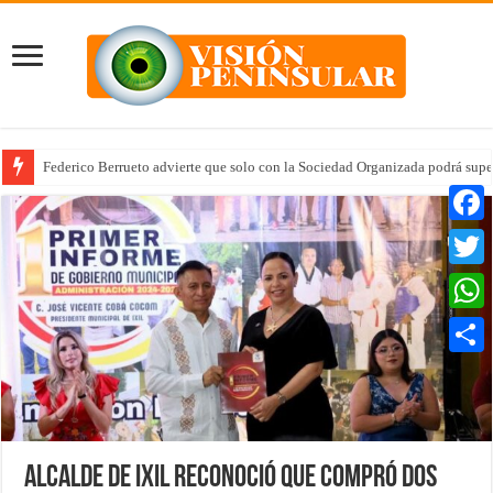
Federico Berrueto advierte que solo con la Sociedad Organizada podrá supe
Faceb
Twitte
Whats
Compar
Alcalde de Ixil reconoció que compró dos