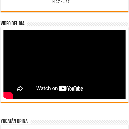
H 27 • L 27
Video del dia
Yucatán Opina