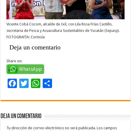
Vicente Cobá Cocom, alcalde de Ixil, con Lila Rosa Frías Castillo,
secretaria de Pesca y Acuacultura Sustentables de Yucatán (Sepasy).
FOTOGRAFÍA: Cortesía
Deja un comentario
Share on:
WhatsApp
F
T
W
C
ac
wi
h
o
e
tt
at
m
b
er
sA
p
Deja un comentario
o
p
ar
o
p
ti
Tu dirección de correo electrónico no será publicada.
Los campos