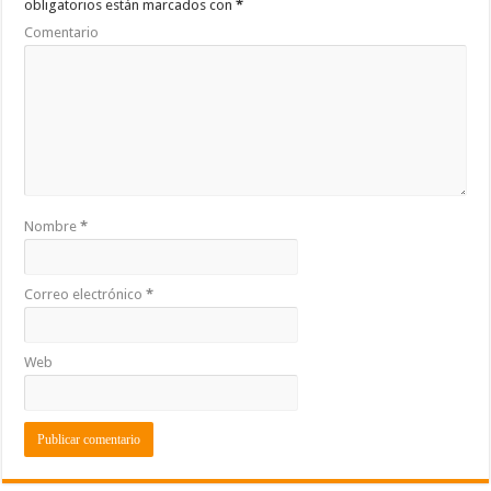
obligatorios están marcados con
*
k
r
Comentario
Nombre
*
Correo electrónico
*
Web