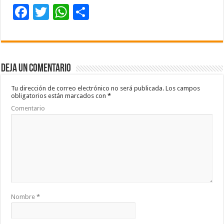
F
T
W
C
ac
wi
h
o
e
tt
at
m
b
er
sA
p
Deja un comentario
o
p
ar
o
p
ti
Tu dirección de correo electrónico no será publicada.
Los campos
obligatorios están marcados con
*
k
r
Comentario
Nombre
*