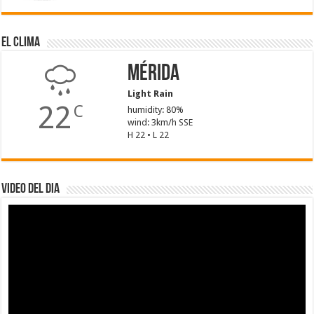
El Clima
Mérida
Light Rain
22
C
humidity: 80%
wind: 3km/h SSE
H 22 • L 22
Video del dia