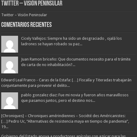
Twitter – Visión Peninsular
Twitter – Visión Peninsular
Comentarios Recientes
Cicely Vallejos: Siempre ha sido un desgraciado , ojalá los
ladrones se hayan robado su paz...
Juan Ramon briceño: Que documentos nesesito para el trámite
de carta de no inhabilitación?...
Edward Leal Franco - Caras de la Estafa: […] Fiscalía y Titeradas trabajarán
conjuntamente para prevenir el delito...
pablo gonzalez diaz: Fue mi novia y fueron años maravillosos
que pasamos juntos, pero el destino nos...
[Chroniques] – Chroniques amérindiennes – Société des Américanistes:
[…] Pedro Uc, “Alternativas de resistencia maya en tiempo de pandemia”,
19...
Gobierno del Estado apoya a productores apícolas con azúcar para las