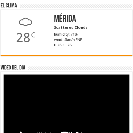
El Clima
Mérida
Scattered Clouds
28
C
humidity: 71%
wind: 4km/h ENE
H 28 • L 28
Video del dia