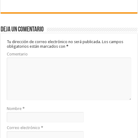
ac
wi
h
o
e
tt
at
m
b
er
sA
p
Deja un comentario
o
p
ar
o
p
ti
Tu dirección de correo electrónico no será publicada.
Los campos
obligatorios están marcados con
*
k
r
Comentario
Nombre
*
Correo electrónico
*