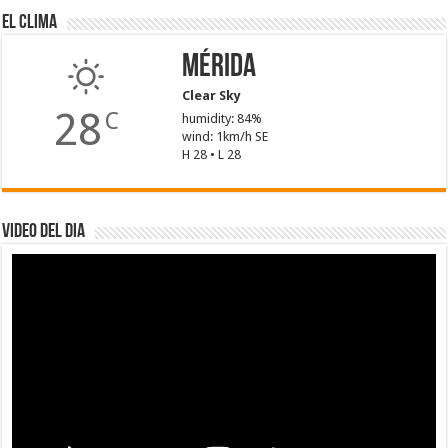
El Clima
Mérida
Clear Sky
28
C
humidity: 84%
wind: 1km/h SE
H 28 • L 28
Video del dia