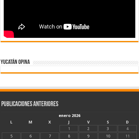
Yucatán Opina
Publicaciones Anteriores
enero 2026
L
M
X
J
V
S
D
1
2
3
4
5
6
7
8
9
10
11