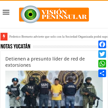
Arrancan la tercera etapa de Médico 24/7
Notas Yucatán
Faceb
Detienen a presunto líder de red de
Twitte
extorsiones
Whats
Compar