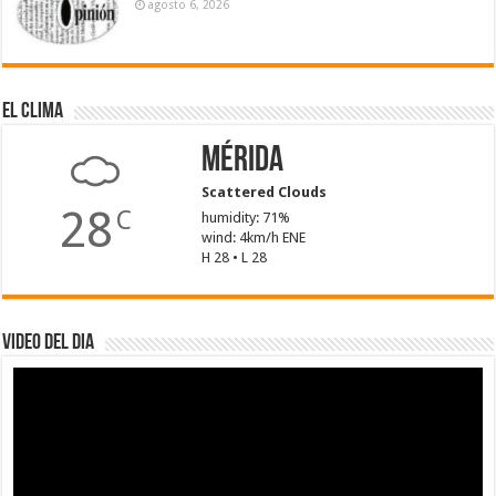
agosto 6, 2026
El Clima
Mérida
Scattered Clouds
28
C
humidity: 71%
wind: 4km/h ENE
H 28 • L 28
Video del dia