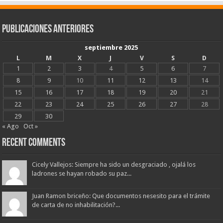
Publicaciones Anteriores
septiembre 2025
L
M
X
J
V
S
D
1
2
3
4
5
6
7
8
9
10
11
12
13
14
15
16
17
18
19
20
21
22
23
24
25
26
27
28
29
30
« Ago
Oct »
Recent Comments
Cicely Vallejos: Siempre ha sido un desgraciado , ojalá los
ladrones se hayan robado su paz...
Juan Ramon briceño: Que documentos nesesito para el trámite
de carta de no inhabilitación?...