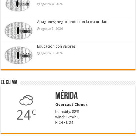
agosto 4, 2026
Apagones; negociando con la oscuridad
agosto 3, 2026
Educación con valores
agosto 3, 2026
El Clima
Mérida
Overcast Clouds
24
C
humidity: 88%
wind: 1km/h E
H 24 • L 24