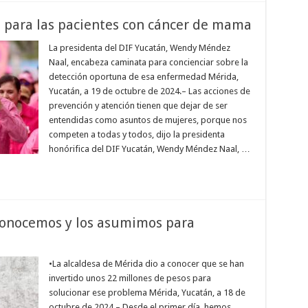
l para las pacientes con cáncer de mama
La presidenta del DIF Yucatán, Wendy Méndez
Naal, encabeza caminata para concienciar sobre la
detección oportuna de esa enfermedad Mérida,
Yucatán, a 19 de octubre de 2024.– Las acciones de
prevención y atención tienen que dejar de ser
entendidas como asuntos de mujeres, porque nos
competen a todas y todos, dijo la presidenta
honórifica del DIF Yucatán, Wendy Méndez Naal, …
econocemos y los asumimos para
•La alcaldesa de Mérida dio a conocer que se han
invertido unos 22 millones de pesos para
solucionar ese problema Mérida, Yucatán, a 18 de
octubre de 2024.– Desde el primer día, hemos