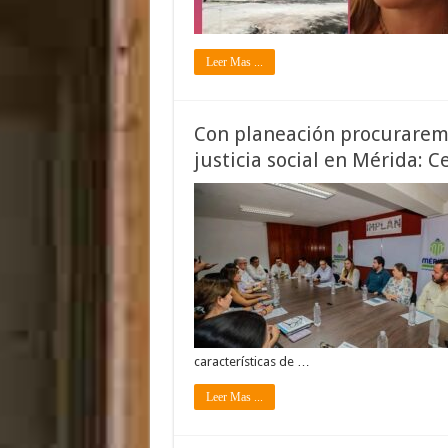
Leer Mas ...
Con planeación procuraremo
justicia social en Mérida: C
características de …
Leer Mas ...