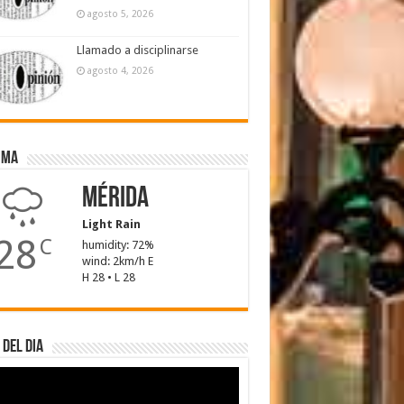
agosto 5, 2026
Llamado a disciplinarse
agosto 4, 2026
ima
Mérida
Light Rain
28
C
humidity: 72%
wind: 2km/h E
H 28 • L 28
 del dia