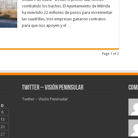
combatido los baches. El Ayuntamiento de Mérida
ha invertido 22 millones de pesos para incrementar
las cuadrillas, tres empresas ganaron contratos
para que nos apoyen y el …
Page 1 of 2
Twitter – Visión Peninsular
Com
Twitter – Visión Peninsular
D
6
13
20
27