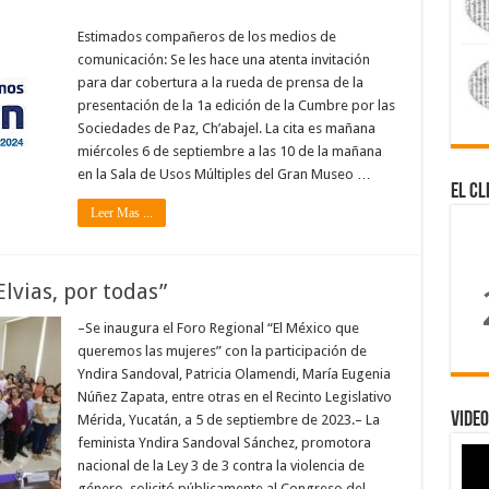
Estimados compañeros de los medios de
comunicación: Se les hace una atenta invitación
para dar cobertura a la rueda de prensa de la
presentación de la 1a edición de la Cumbre por las
Sociedades de Paz, Ch’abajel. La cita es mañana
miércoles 6 de septiembre a las 10 de la mañana
en la Sala de Usos Múltiples del Gran Museo …
El Cl
Leer Mas ...
lvias, por todas”
–Se inaugura el Foro Regional “El México que
queremos las mujeres” con la participación de
Yndira Sandoval, Patricia Olamendi, María Eugenia
Núñez Zapata, entre otras en el Recinto Legislativo
Video
Mérida, Yucatán, a 5 de septiembre de 2023.– La
feminista Yndira Sandoval Sánchez, promotora
nacional de la Ley 3 de 3 contra la violencia de
género, solicitó públicamente al Congreso del …