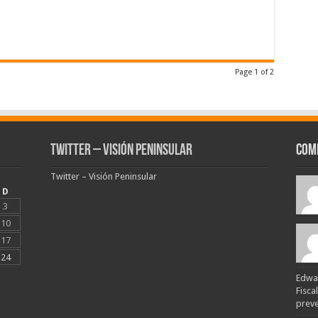
Page 1 of 2
Twitter – Visión Peninsular
Com
Twitter – Visión Peninsular
D
3
10
17
24
Edwar
Fisca
preven