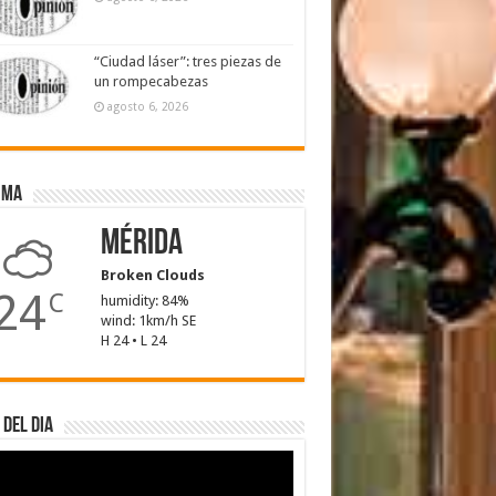
“Ciudad láser”: tres piezas de
un rompecabezas
agosto 6, 2026
ima
Mérida
Broken Clouds
24
C
humidity: 84%
wind: 1km/h SE
H 24 • L 24
 del dia