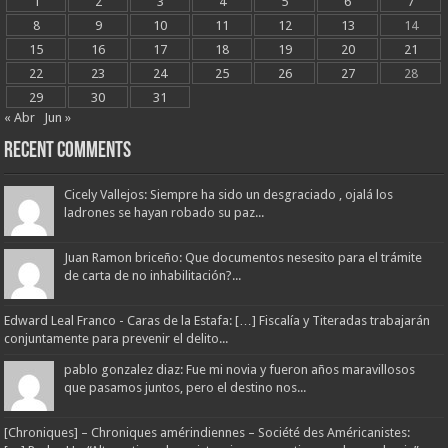
1
2
3
4
5
6
7
8
9
10
11
12
13
14
15
16
17
18
19
20
21
22
23
24
25
26
27
28
29
30
31
« Abr
Jun »
Recent Comments
Cicely Vallejos: Siempre ha sido un desgraciado , ojalá los
ladrones se hayan robado su paz...
Juan Ramon briceño: Que documentos nesesito para el trámite
de carta de no inhabilitación?...
Edward Leal Franco - Caras de la Estafa: […] Fiscalía y Titeradas trabajarán
conjuntamente para prevenir el delito...
pablo gonzalez diaz: Fue mi novia y fueron años maravillosos
que pasamos juntos, pero el destino nos...
[Chroniques] – Chroniques amérindiennes – Société des Américanistes: