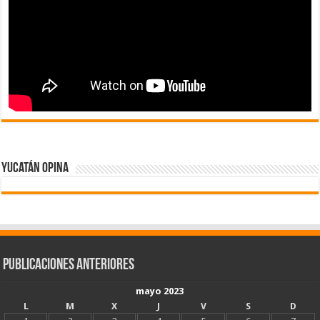
Yucatán Opina
Publicaciones Anteriores
mayo 2023
L
M
X
J
V
S
D