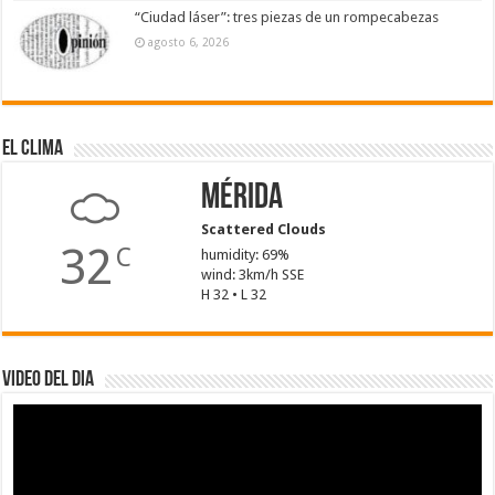
“Ciudad láser”: tres piezas de un rompecabezas
agosto 6, 2026
El Clima
Mérida
Scattered Clouds
32
C
humidity: 69%
wind: 3km/h SSE
H 32 • L 32
Video del dia