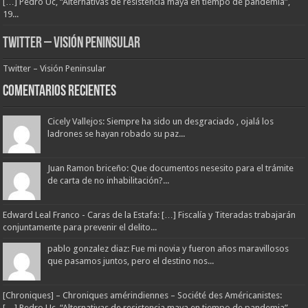
[…] Pedro Uc, “Alternativas de resistencia maya en tiempo de pandemia”,
19...
Twitter – Visión Peninsular
Twitter – Visión Peninsular
Comentarios Recientes
Cicely Vallejos: Siempre ha sido un desgraciado , ojalá los
ladrones se hayan robado su paz...
Juan Ramon briceño: Que documentos nesesito para el trámite
de carta de no inhabilitación?...
Edward Leal Franco - Caras de la Estafa: […] Fiscalía y Titeradas trabajarán
conjuntamente para prevenir el delito...
pablo gonzalez diaz: Fue mi novia y fueron años maravillosos
que pasamos juntos, pero el destino nos...
[Chroniques] – Chroniques amérindiennes – Société des Américanistes:
[…] Pedro Uc, “Alternativas de resistencia maya en tiempo de pandemia”,