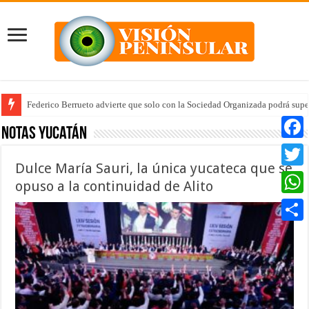
Federico Berrueto advierte que solo con la Sociedad Organizada podrá supe
Arrancan la tercera etapa de Médico 24/7
Notas Yucatán
Faceb
Dulce María Sauri, la única yucateca que se
Twitte
opuso a la continuidad de Alito
Whats
Compar