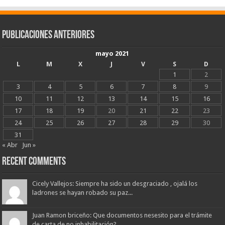
Publicaciones Anteriores
mayo 2021
L
M
X
J
V
S
D
1
2
3
4
5
6
7
8
9
10
11
12
13
14
15
16
17
18
19
20
21
22
23
24
25
26
27
28
29
30
31
« Abr
Jun »
Recent Comments
Cicely Vallejos: Siempre ha sido un desgraciado , ojalá los
ladrones se hayan robado su paz...
Juan Ramon briceño: Que documentos nesesito para el trámite
de carta de no inhabilitación?...