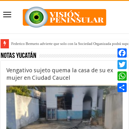
Federico Berrueto advierte que solo con la Sociedad Organizada podrá supe
Arrancan la tercera etapa de Médico 24/7
Notas Yucatán
Faceb
Vengativo sujeto quema la casa de su ex
Twitte
mujer en Ciudad Caucel
Whats
Compar