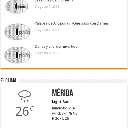
Las Dunas de Chuburná
agosto 7, 2026
Palabra de Antígona / ¿Qué pasó con Dafne?
agosto 7, 2026
Dunas y el orden invertido
agosto 6, 2026
El Clima
Mérida
Light Rain
26
C
humidity: 81%
wind: 3km/h NE
H 26 • L 26