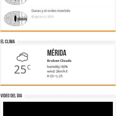
Dunas y el orden invertido
agosto 6, 2026
El Clima
Mérida
Broken Clouds
25
C
humidity: 80%
wind: 2km/h E
H 25 • L 25
Video del dia