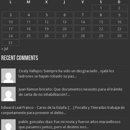
L
M
X
J
V
S
D
1
2
3
4
5
6
7
8
9
10
11
12
13
14
15
16
17
18
19
20
21
22
23
24
25
26
27
28
29
30
31
« Jul
Recent Comments
Cicely Vallejos: Siempre ha sido un desgraciado , ojalá los
ladrones se hayan robado su paz...
Juan Ramon briceño: Que documentos nesesito para el trámite
de carta de no inhabilitación?...
Edward Leal Franco - Caras de la Estafa: […] Fiscalía y Titeradas trabajarán
conjuntamente para prevenir el delito...
pablo gonzalez diaz: Fue mi novia y fueron años maravillosos
que pasamos juntos, pero el destino nos...