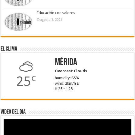
Educación con valores
agosto 3, 2026
El Clima
Mérida
Overcast Clouds
25
C
humidity: 85%
wind: 2km/h E
H 25 • L 25
Video del dia