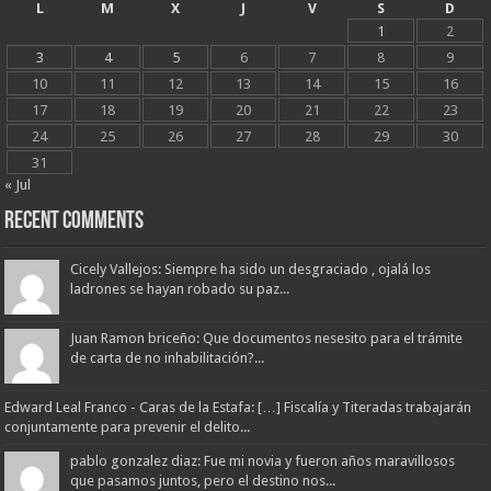
L
M
X
J
V
S
D
1
2
3
4
5
6
7
8
9
10
11
12
13
14
15
16
17
18
19
20
21
22
23
24
25
26
27
28
29
30
31
« Jul
Recent Comments
Cicely Vallejos: Siempre ha sido un desgraciado , ojalá los
ladrones se hayan robado su paz...
Juan Ramon briceño: Que documentos nesesito para el trámite
de carta de no inhabilitación?...
Edward Leal Franco - Caras de la Estafa: […] Fiscalía y Titeradas trabajarán
conjuntamente para prevenir el delito...
pablo gonzalez diaz: Fue mi novia y fueron años maravillosos
que pasamos juntos, pero el destino nos...