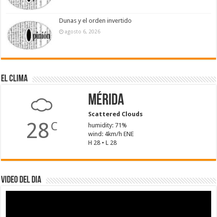
Dunas y el orden invertido
agosto 6, 2026
El Clima
Mérida
Scattered Clouds
28
C
humidity: 71%
wind: 4km/h ENE
H 28 • L 28
Video del dia