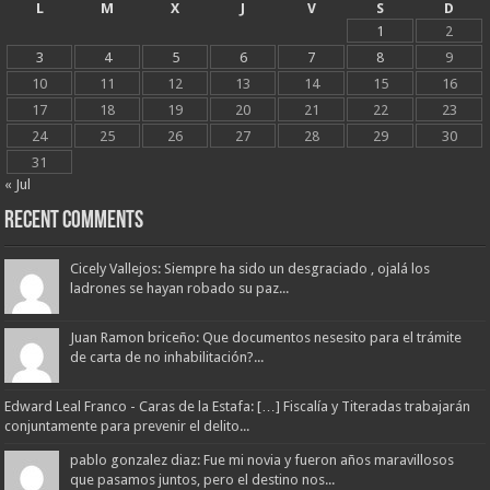
L
M
X
J
V
S
D
1
2
3
4
5
6
7
8
9
10
11
12
13
14
15
16
17
18
19
20
21
22
23
24
25
26
27
28
29
30
31
« Jul
Recent Comments
Cicely Vallejos: Siempre ha sido un desgraciado , ojalá los
ladrones se hayan robado su paz...
Juan Ramon briceño: Que documentos nesesito para el trámite
de carta de no inhabilitación?...
Edward Leal Franco - Caras de la Estafa: […] Fiscalía y Titeradas trabajarán
conjuntamente para prevenir el delito...
pablo gonzalez diaz: Fue mi novia y fueron años maravillosos
que pasamos juntos, pero el destino nos...