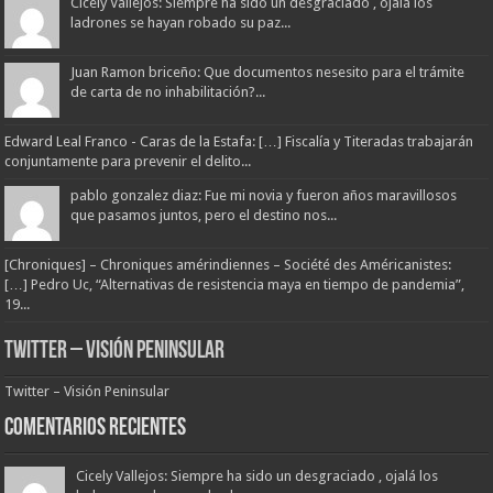
Cicely Vallejos: Siempre ha sido un desgraciado , ojalá los
ladrones se hayan robado su paz...
Juan Ramon briceño: Que documentos nesesito para el trámite
de carta de no inhabilitación?...
Edward Leal Franco - Caras de la Estafa: […] Fiscalía y Titeradas trabajarán
conjuntamente para prevenir el delito...
pablo gonzalez diaz: Fue mi novia y fueron años maravillosos
que pasamos juntos, pero el destino nos...
[Chroniques] – Chroniques amérindiennes – Société des Américanistes:
[…] Pedro Uc, “Alternativas de resistencia maya en tiempo de pandemia”,
19...
Twitter – Visión Peninsular
Twitter – Visión Peninsular
Comentarios Recientes
Cicely Vallejos: Siempre ha sido un desgraciado , ojalá los