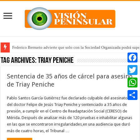
Federico Berrueto advierte que solo con la Sociedad Organizada podrá supe
Tag Archives:
Triay Peniche
Faceb
Sentencia de 35 años de cárcel para asesino
Twitte
de Triay Peniche
Whats
Pablo Santos García Gutiérrez fue declarado culpable del asesinato
del doctor Felipe de Jesús Triay Peniche y sentenciado a 35 años de
Compar
presión, a cumplir en el Centro de Readaptación Social (CERESO) de
Mérida. Después de analizar más de 120 pruebas e inhabilitar algunas
en las que se encontraron irregularidades,en una audiencia que duró
más de cuatro horas, el Tribunal …