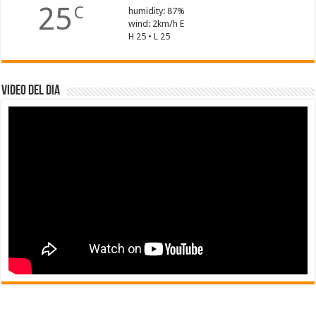
25
C
humidity: 87%
wind: 2km/h E
H 25 • L 25
Video del dia