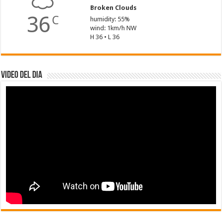
Broken Clouds
36
C
humidity: 55%
wind: 1km/h NW
H 36 • L 36
Video del dia