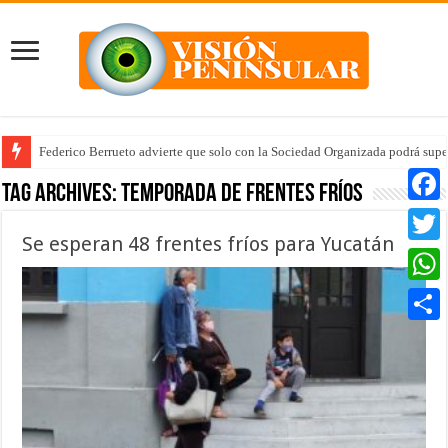
Federico Berrueto advierte que solo con la Sociedad Organizada podrá supe
Tag Archives:
temporada de frentes fríos
Faceb
Se esperan 48 frentes fríos para Yucatán
Twitte
Whats
Compar