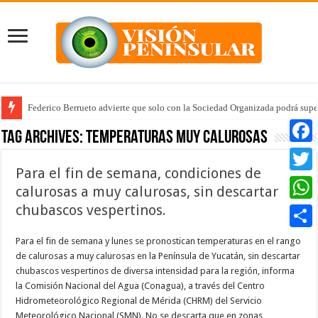
Federico Berrueto advierte que solo con la Sociedad Organizada podrá supe
Arrancan la tercera etapa de Médico 24/7
Tag Archives:
temperaturas muy calurosas
Faceb
Para el fin de semana, condiciones de
Twitte
calurosas a muy calurosas, sin descartar
chubascos vespertinos.
Whats
Compar
Para el fin de semana y lunes se pronostican temperaturas en el rango
de calurosas a muy calurosas en la Península de Yucatán, sin descartar
chubascos vespertinos de diversa intensidad para la región, informa
la Comisión Nacional del Agua (Conagua), a través del Centro
Hidrometeorológico Regional de Mérida (CHRM) del Servicio
Meteorológico Nacional (SMN). No se descarta que en zonas …