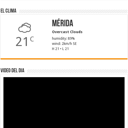
El Clima
Mérida
Overcast Clouds
21
C
humidity: 89%
wind: 2km/h SE
H 21 • L 21
Video del dia