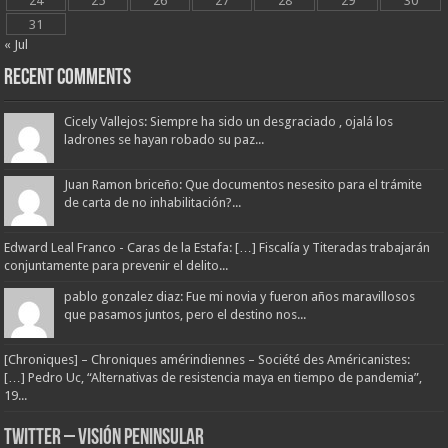
24
25
26
27
28
29
30
31
« Jul
Recent Comments
Cicely Vallejos: Siempre ha sido un desgraciado , ojalá los
ladrones se hayan robado su paz...
Juan Ramon briceño: Que documentos nesesito para el trámite
de carta de no inhabilitación?...
Edward Leal Franco - Caras de la Estafa: […] Fiscalía y Titeradas trabajarán
conjuntamente para prevenir el delito...
pablo gonzalez diaz: Fue mi novia y fueron años maravillosos
que pasamos juntos, pero el destino nos...
[Chroniques] – Chroniques amérindiennes – Société des Américanistes:
[…] Pedro Uc, “Alternativas de resistencia maya en tiempo de pandemia”,
19...
Twitter – Visión Peninsular