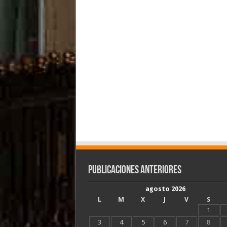
Publicaciones Anteriores
agosto 2026
L
M
X
J
V
S
1
3
4
5
6
7
8