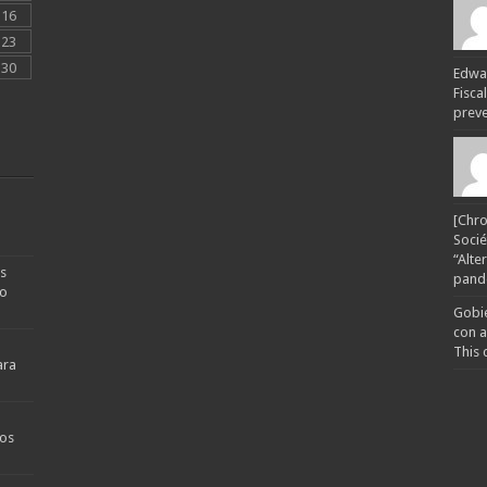
16
23
30
Edwar
Fisca
preven
[Chro
Socié
“Alte
s
pande
no
Gobie
con a
This 
ara
os