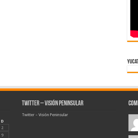
Yuca
Twitter – Visión Peninsular
Com
Twitter – Visión Peninsular
D
2
9