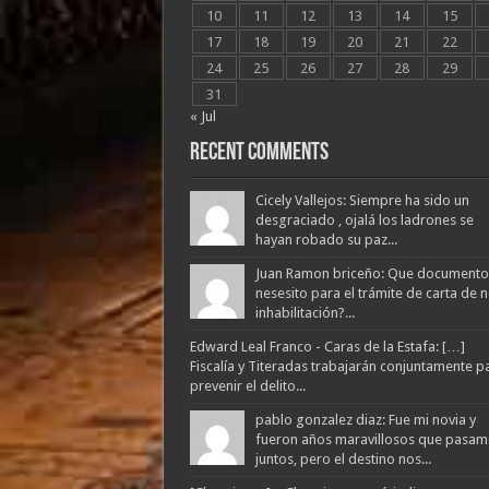
10
11
12
13
14
15
17
18
19
20
21
22
24
25
26
27
28
29
31
« Jul
Recent Comments
Cicely Vallejos: Siempre ha sido un
desgraciado , ojalá los ladrones se
hayan robado su paz...
Juan Ramon briceño: Que documento
nesesito para el trámite de carta de 
inhabilitación?...
Edward Leal Franco - Caras de la Estafa: […]
Fiscalía y Titeradas trabajarán conjuntamente p
prevenir el delito...
pablo gonzalez diaz: Fue mi novia y
fueron años maravillosos que pasam
juntos, pero el destino nos...