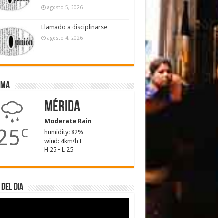
agosto 5, 2026
Llamado a disciplinarse
agosto 4, 2026
ima
Mérida
Moderate Rain
25
C
humidity: 82%
wind: 4km/h E
H 25 • L 25
 del dia