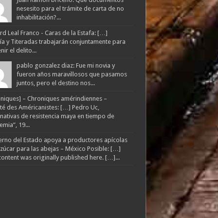
nesesito para el trámite de carta de no
inhabilitación?...
d Leal Franco - Caras de la Estafa: […]
lía y Titeradas trabajarán conjuntamente para
ir el delito...
pablo gonzalez diaz: Fue mi novia y
fueron años maravillosos que pasamos
juntos, pero el destino nos...
niques] – Chroniques amérindiennes –
té des Américanistes: […] Pedro Uc,
rnativas de resistencia maya en tiempo de
mia”, 19...
rno del Estado apoya a productores apícolas
zúcar para las abejas – México Posible: […]
content was originally published here. […]...