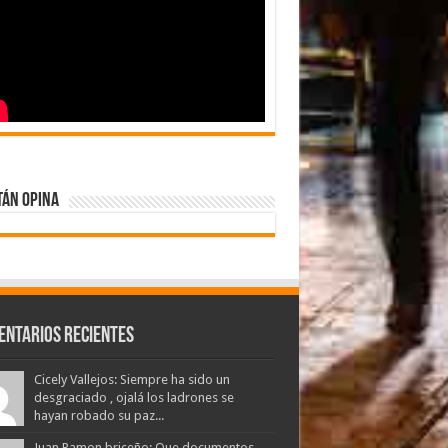
tán Opina
entarios Recientes
Cicely Vallejos: Siempre ha sido un
desgraciado , ojalá los ladrones se
hayan robado su paz...
Juan Ramon briceño: Que documentos