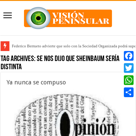
Federico Berrueto advierte que solo con la Sociedad Organizada podrá supe
Tag Archives:
se nos dijo que Sheinbaum sería
distinta
Faceb
Twitte
Ya nunca se compuso
Whats
Compar