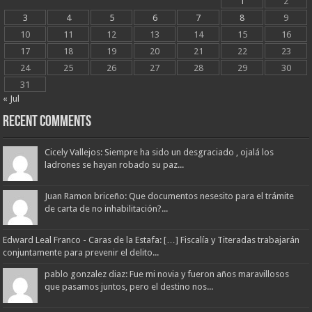
1
2
3
4
5
6
7
8
9
10
11
12
13
14
15
16
17
18
19
20
21
22
23
24
25
26
27
28
29
30
31
« Jul
Recent Comments
Cicely Vallejos: Siempre ha sido un desgraciado , ojalá los
ladrones se hayan robado su paz...
Juan Ramon briceño: Que documentos nesesito para el trámite
de carta de no inhabilitación?...
Edward Leal Franco - Caras de la Estafa: […] Fiscalía y Titeradas trabajarán
conjuntamente para prevenir el delito...
pablo gonzalez diaz: Fue mi novia y fueron años maravillosos
que pasamos juntos, pero el destino nos...