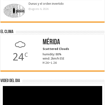
Dunas y el orden invertido
agosto 6, 2026
El Clima
Mérida
Scattered Clouds
24
C
humidity: 88%
wind: 2km/h ESE
H 24 • L 24
Video del dia