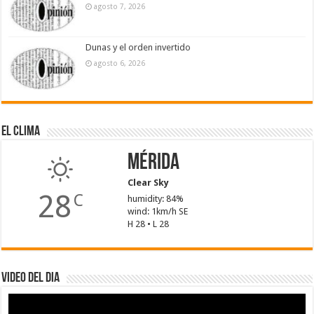
agosto 7, 2026
Dunas y el orden invertido
agosto 6, 2026
El Clima
Mérida
Clear Sky
28
C
humidity: 84%
wind: 1km/h SE
H 28 • L 28
Video del dia