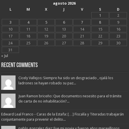
agosto 2026
L
M
X
J
V
S
D
1
2
3
4
5
6
7
8
9
10
11
12
13
14
15
16
17
18
19
20
21
22
23
24
25
26
27
28
29
30
31
« Jul
Recent Comments
Cicely Vallejos: Siempre ha sido un desgraciado , ojalá los
ladrones se hayan robado su paz...
Juan Ramon briceño: Que documentos nesesito para el trámite
de carta de no inhabilitación?...
Edward Leal Franco - Caras de la Estafa: […] Fiscalía y Titeradas trabajarán
conjuntamente para prevenir el delito...
pablo gonzalez diaz: Fue mi novia y fueron años maravillosos