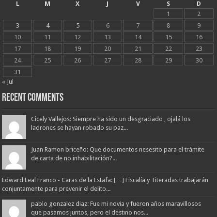
L
M
X
J
V
S
D
1
2
3
4
5
6
7
8
9
10
11
12
13
14
15
16
17
18
19
20
21
22
23
24
25
26
27
28
29
30
31
« Jul
Recent Comments
Cicely Vallejos: Siempre ha sido un desgraciado , ojalá los
ladrones se hayan robado su paz...
Juan Ramon briceño: Que documentos nesesito para el trámite
de carta de no inhabilitación?...
Edward Leal Franco - Caras de la Estafa: […] Fiscalía y Titeradas trabajarán
conjuntamente para prevenir el delito...
pablo gonzalez diaz: Fue mi novia y fueron años maravillosos
que pasamos juntos, pero el destino nos...