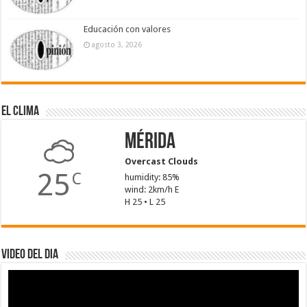
Educación con valores
agosto 3, 2026
El Clima
Mérida
Overcast Clouds
25
C
humidity: 85%
wind: 2km/h E
H 25 • L 25
Video del dia