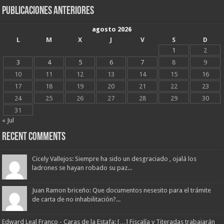
Publicaciones Anteriores
agosto 2026
L
M
X
J
V
S
D
1
2
3
4
5
6
7
8
9
10
11
12
13
14
15
16
17
18
19
20
21
22
23
24
25
26
27
28
29
30
31
« Jul
Recent Comments
Cicely Vallejos: Siempre ha sido un desgraciado , ojalá los
ladrones se hayan robado su paz...
Juan Ramon briceño: Que documentos nesesito para el trámite
de carta de no inhabilitación?...
Edward Leal Franco - Caras de la Estafa: […] Fiscalía y Titeradas trabajarán