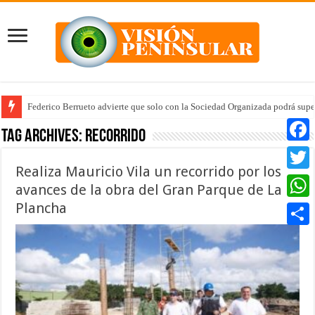
Federico Berrueto advierte que solo con la Sociedad Organizada podrá supe
Tag Archives:
recorrido
Faceb
Realiza Mauricio Vila un recorrido por los
Twitte
avances de la obra del Gran Parque de La
Plancha
Whats
Compar