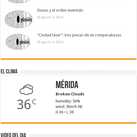
Dunas y el orden invertido
agosto 6, 2026
“Ciudad láser”: tres piezas de un rompecabezas
agosto 6, 2026
El Clima
Mérida
Broken Clouds
36
C
humidity: 56%
wind: 3km/h NE
H 36 • L 36
Video del dia