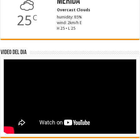
Mérida
Overcast Clouds
25
C
humidity: 85%
wind: 2km/h E
H 25 • L 25
Video del dia