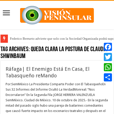
Federico Berrueto advierte que solo con la Sociedad Organizada podrá supe
Tag Archives:
queda clara la postura de Claudia
Shwinbaum
Faceb
Twitte
Ráfaga| El Enemigo Está En Casa, El
Tabasqueño reMando
Whats
Por:SemMéxico La Presidenta Comparte Poder con El TabasqueñoEn
Compar
Sus 32 Informes del Informe Ocultó La VerdadMonreal: “Nos
Encorralaron” En la Segunda Fila JORGE HERRERA VALENZUELA
SemMéxico. Ciudad de México. 10 de octubre de 2025.- En la segunda
mitad del pasado siglo hubo una pareja de bailarines comediantes
que causó fuerte impacto en los escenarios teatrales y después en el