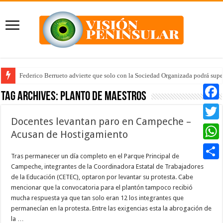
Federico Berrueto advierte que solo con la Sociedad Organizada podrá supe
Tag Archives:
Planto de Maestros
Faceb
Docentes levantan paro en Campeche –
Twitte
Acusan de Hostigamiento
Whats
Tras permanecer un día completo en el Parque Principal de
Campeche, integrantes de la Coordinadora Estatal de Trabajadores
Compar
de la Educación (CETEC), optaron por levantar su protesta. Cabe
mencionar que la convocatoria para el plantón tampoco recibió
mucha respuesta ya que tan solo eran 12 los integrantes que
permanecían en la protesta. Entre las exigencias esta la abrogación de
la …