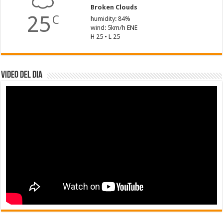
Broken Clouds
25
C
humidity: 84%
wind: 5km/h ENE
H 25 • L 25
Video del dia