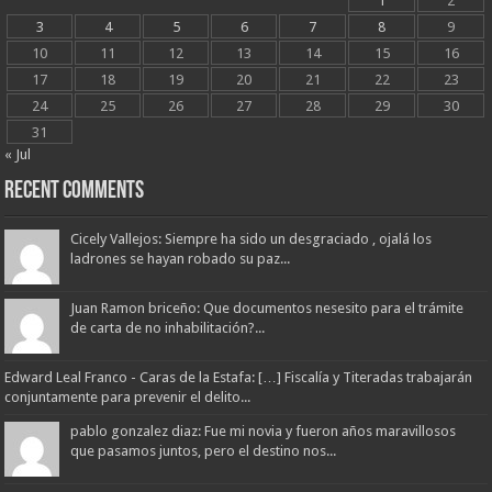
1
2
3
4
5
6
7
8
9
10
11
12
13
14
15
16
17
18
19
20
21
22
23
24
25
26
27
28
29
30
31
« Jul
Recent Comments
Cicely Vallejos: Siempre ha sido un desgraciado , ojalá los
ladrones se hayan robado su paz...
Juan Ramon briceño: Que documentos nesesito para el trámite
de carta de no inhabilitación?...
Edward Leal Franco - Caras de la Estafa: […] Fiscalía y Titeradas trabajarán
conjuntamente para prevenir el delito...
pablo gonzalez diaz: Fue mi novia y fueron años maravillosos
que pasamos juntos, pero el destino nos...