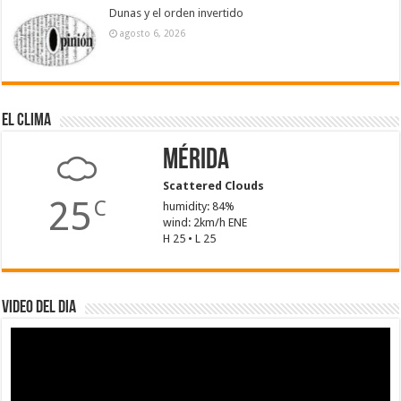
Dunas y el orden invertido
agosto 6, 2026
El Clima
Mérida
Scattered Clouds
25
C
humidity: 84%
wind: 2km/h ENE
H 25 • L 25
Video del dia