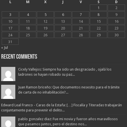
L
M
X
J
V
S
D
1
2
3
4
5
6
7
8
9
10
11
12
13
14
15
16
17
18
19
20
21
22
23
24
25
26
27
28
29
30
31
« Jul
Recent Comments
Cicely Vallejos: Siempre ha sido un desgraciado , ojalá los
ladrones se hayan robado su paz...
Juan Ramon briceño: Que documentos nesesito para el trámite
de carta de no inhabilitación?...
Edward Leal Franco - Caras de la Estafa: […] Fiscalía y Titeradas trabajarán
conjuntamente para prevenir el delito...
pablo gonzalez diaz: Fue mi novia y fueron años maravillosos
que pasamos juntos, pero el destino nos...