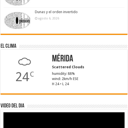
Dunas y el orden invertido
agosto 6, 2026
El Clima
Mérida
Scattered Clouds
24
C
humidity: 88%
wind: 2km/h ESE
H 24 • L 24
Video del dia