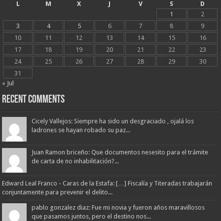
L
M
X
J
V
S
D
1
2
3
4
5
6
7
8
9
10
11
12
13
14
15
16
17
18
19
20
21
22
23
24
25
26
27
28
29
30
31
« Jul
Recent Comments
Cicely Vallejos: Siempre ha sido un desgraciado , ojalá los
ladrones se hayan robado su paz...
Juan Ramon briceño: Que documentos nesesito para el trámite
de carta de no inhabilitación?...
Edward Leal Franco - Caras de la Estafa: […] Fiscalía y Titeradas trabajarán
conjuntamente para prevenir el delito...
pablo gonzalez diaz: Fue mi novia y fueron años maravillosos
que pasamos juntos, pero el destino nos...