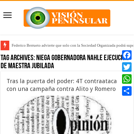
Federico Berrueto advierte que solo con la Sociedad Organizada podrá supe
Tag Archives:
niega gobernadora Nahle ejecución
de maestra jubilada
Faceb
Twitte
Tras la puerta del poder: 4T contraataca
con una campaña contra Alito y Romero
Whats
Compar