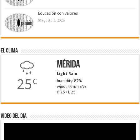
Educación con valores
agosto 3, 2026
El Clima
Mérida
Light Rain
25
C
humidity: 87%
wind: 4km/h ENE
H 25 • L 25
Video del dia