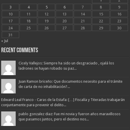
1
2
3
4
5
6
7
8
9
10
11
12
13
14
15
16
17
18
19
20
21
22
23
24
25
26
27
28
29
30
31
« Jul
Recent Comments
Cicely Vallejos: Siempre ha sido un desgraciado , ojalá los
ladrones se hayan robado su paz...
Juan Ramon briceño: Que documentos nesesito para el trámite
de carta de no inhabilitación?...
Edward Leal Franco - Caras de la Estafa: […] Fiscalía y Titeradas trabajarán
conjuntamente para prevenir el delito...
pablo gonzalez diaz: Fue mi novia y fueron años maravillosos
que pasamos juntos, pero el destino nos...