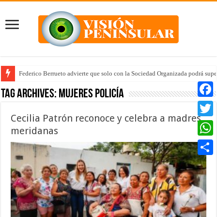
Federico Berrueto advierte que solo con la Sociedad Organizada podrá supe
Tag Archives:
mujeres policía
Faceb
Cecilia Patrón reconoce y celebra a madres
Twitte
meridanas
Whats
Compar