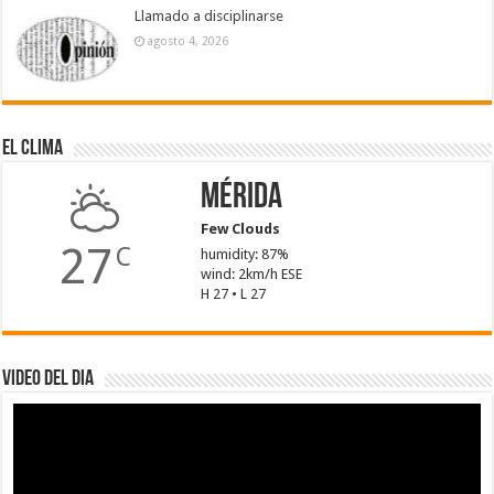
Llamado a disciplinarse
agosto 4, 2026
El Clima
Mérida
Few Clouds
27
C
humidity: 87%
wind: 2km/h ESE
H 27 • L 27
Video del dia