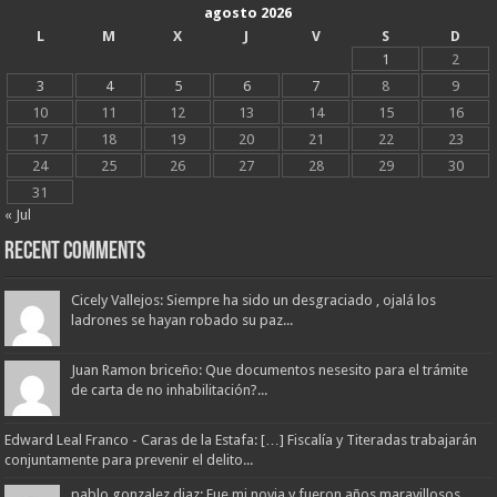
agosto 2026
L
M
X
J
V
S
D
1
2
3
4
5
6
7
8
9
10
11
12
13
14
15
16
17
18
19
20
21
22
23
24
25
26
27
28
29
30
31
« Jul
Recent Comments
Cicely Vallejos: Siempre ha sido un desgraciado , ojalá los
ladrones se hayan robado su paz...
Juan Ramon briceño: Que documentos nesesito para el trámite
de carta de no inhabilitación?...
Edward Leal Franco - Caras de la Estafa: […] Fiscalía y Titeradas trabajarán
conjuntamente para prevenir el delito...
pablo gonzalez diaz: Fue mi novia y fueron años maravillosos