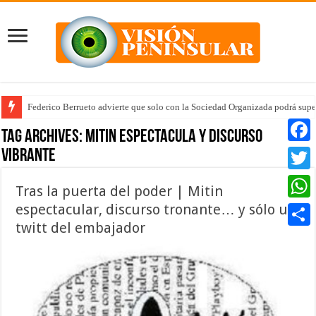
Federico Berrueto advierte que solo con la Sociedad Organizada podrá supe
Tag Archives:
mitin espectacula y discurso
vibrante
Faceb
Twitte
Tras la puerta del poder | Mitin
espectacular, discurso tronante… y sólo un
Whats
twitt del embajador
Compar