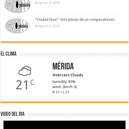
agosto 6, 2026
“Ciudad láser”: tres piezas de un rompecabezas
agosto 6, 2026
El Clima
Mérida
Overcast Clouds
21
C
humidity: 89%
wind: 2km/h SE
H 21 • L 21
Video del dia