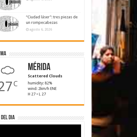
“Ciudad láser”: tres piezas de
un rompecabezas
agosto 6, 2026
ima
Mérida
Scattered Clouds
27
C
humidity: 82%
wind: 2km/h ENE
H 27 • L 27
 del dia