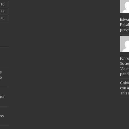
16
23
30
Edwar
Fisca
preven
[Chro
Socié
“Alte
s
pande
no
Gobie
con a
This 
ara
os