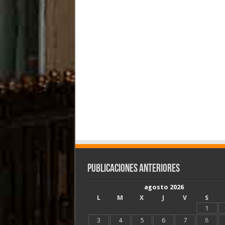
Publicaciones Anteriores
agosto 2026
L
M
X
J
V
S
1
3
4
5
6
7
8