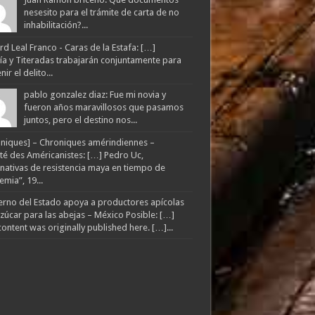
nesesito para el trámite de carta de no
inhabilitación?...
d Leal Franco - Caras de la Estafa: […]
lía y Titeradas trabajarán conjuntamente para
ir el delito...
pablo gonzalez diaz: Fue mi novia y
fueron años maravillosos que pasamos
juntos, pero el destino nos...
niques] – Chroniques amérindiennes –
té des Américanistes: […] Pedro Uc,
rnativas de resistencia maya en tiempo de
mia”, 19...
rno del Estado apoya a productores apícolas
zúcar para las abejas – México Posible: […]
content was originally published here. […]...