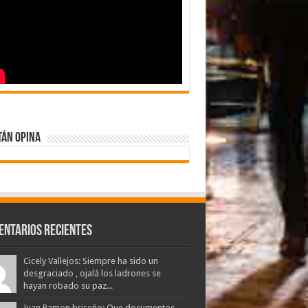
tán Opina
entarios Recientes
Cicely Vallejos: Siempre ha sido un
desgraciado , ojalá los ladrones se
hayan robado su paz...
Juan Ramon briceño: Que documentos