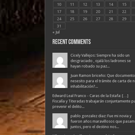
10
11
12
13
14
15
17
18
19
20
21
22
24
25
26
27
28
29
31
« Jul
Recent Comments
Cicely Vallejos: Siempre ha sido un
desgraciado , ojalá los ladrones se
hayan robado su paz...
Juan Ramon briceño: Que documento
nesesito para el trámite de carta de 
inhabilitación?...
Edward Leal Franco - Caras de la Estafa: […]
Fiscalía y Titeradas trabajarán conjuntamente p
prevenir el delito...
pablo gonzalez diaz: Fue mi novia y
fueron años maravillosos que pasam
juntos, pero el destino nos...