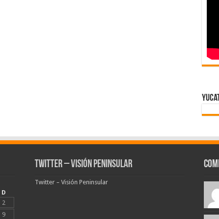
Yuca
Twitter – Visión Peninsular
Com
Twitter – Visión Peninsular
D
2
9