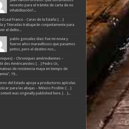
nesesito para el trámite de carta de no
inhabilitación?...
d Leal Franco - Caras de la Estafa: […]
lía y Titeradas trabajarán conjuntamente para
ir el delito...
pablo gonzalez diaz: Fue mi novia y
fueron años maravillosos que pasamos
juntos, pero el destino nos...
niques] – Chroniques amérindiennes –
té des Américanistes: […] Pedro Uc,
rnativas de resistencia maya en tiempo de
mia”, 19...
rno del Estado apoya a productores apícolas
zúcar para las abejas – México Posible: […]
content was originally published here. […]...