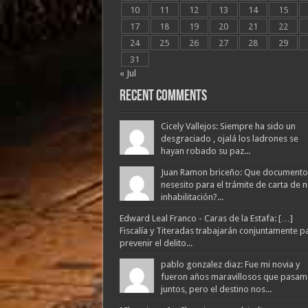
10
11
12
13
14
15
17
18
19
20
21
22
24
25
26
27
28
29
31
« Jul
Recent Comments
Cicely Vallejos: Siempre ha sido un
desgraciado , ojalá los ladrones se
hayan robado su paz...
Juan Ramon briceño: Que documento
nesesito para el trámite de carta de 
inhabilitación?...
Edward Leal Franco - Caras de la Estafa: […]
Fiscalía y Titeradas trabajarán conjuntamente p
prevenir el delito...
pablo gonzalez diaz: Fue mi novia y
fueron años maravillosos que pasam
juntos, pero el destino nos...