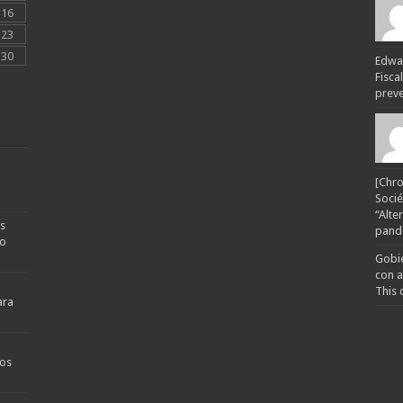
16
23
30
Edwar
Fisca
preven
[Chro
Socié
“Alte
s
pande
no
Gobie
con a
This 
ara
os