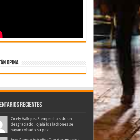
tán Opina
entarios Recientes
Cicely Vallejos: Siempre ha sido un
desgraciado , ojalá los ladrones se
hayan robado su paz...
Juan Ramon briceño: Que documentos