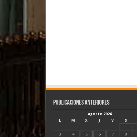
Publicaciones Anteriores
agosto 2026
L
M
X
J
V
S
1
3
4
5
6
7
8