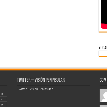
Yuca
Twitter – Visión Peninsular
Com
Twitter – Visión Peninsular
D
2
9