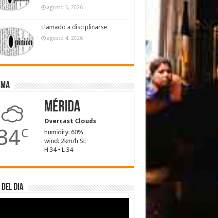
agosto 5, 2026
Llamado a disciplinarse
agosto 4, 2026
ima
Mérida
Overcast Clouds
34
C
humidity: 60%
wind: 2km/h SE
H 34 • L 34
 del dia