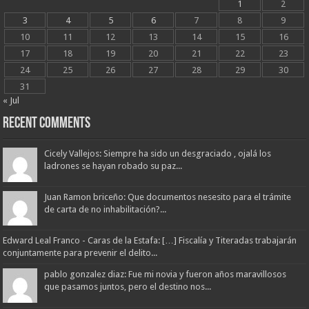
1
2
3
4
5
6
7
8
9
10
11
12
13
14
15
16
17
18
19
20
21
22
23
24
25
26
27
28
29
30
31
« Jul
Recent Comments
Cicely Vallejos: Siempre ha sido un desgraciado , ojalá los
ladrones se hayan robado su paz...
Juan Ramon briceño: Que documentos nesesito para el trámite
de carta de no inhabilitación?...
Edward Leal Franco - Caras de la Estafa: […] Fiscalía y Titeradas trabajarán
conjuntamente para prevenir el delito...
pablo gonzalez diaz: Fue mi novia y fueron años maravillosos
que pasamos juntos, pero el destino nos...