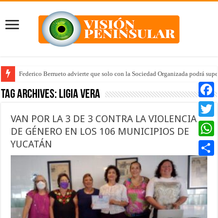
Federico Berrueto advierte que solo con la Sociedad Organizada podrá supe
Tag Archives:
Ligia Vera
Faceb
VAN POR LA 3 DE 3 CONTRA LA VIOLENCIA
Twitte
DE GÉNERO EN LOS 106 MUNICIPIOS DE
YUCATÁN
Whats
Compar