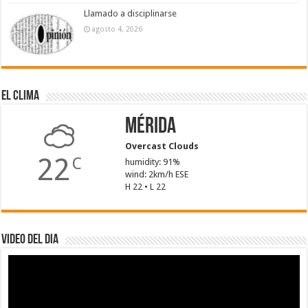
Llamado a disciplinarse
agosto 4, 2026
El Clima
Mérida
Overcast Clouds
22
C
humidity: 91%
wind: 2km/h ESE
H 22 • L 22
Video del dia