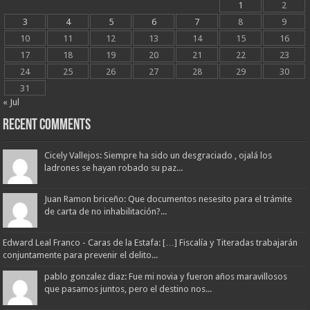
1
2
3
4
5
6
7
8
9
10
11
12
13
14
15
16
17
18
19
20
21
22
23
24
25
26
27
28
29
30
31
« Jul
Recent Comments
Cicely Vallejos: Siempre ha sido un desgraciado , ojalá los
ladrones se hayan robado su paz...
Juan Ramon briceño: Que documentos nesesito para el trámite
de carta de no inhabilitación?...
Edward Leal Franco - Caras de la Estafa: […] Fiscalía y Titeradas trabajarán
conjuntamente para prevenir el delito...
pablo gonzalez diaz: Fue mi novia y fueron años maravillosos
que pasamos juntos, pero el destino nos...