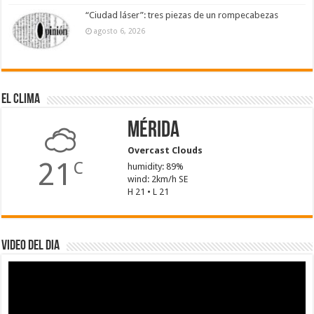
“Ciudad láser”: tres piezas de un rompecabezas
agosto 6, 2026
El Clima
Mérida
Overcast Clouds
21
C
humidity: 89%
wind: 2km/h SE
H 21 • L 21
Video del dia