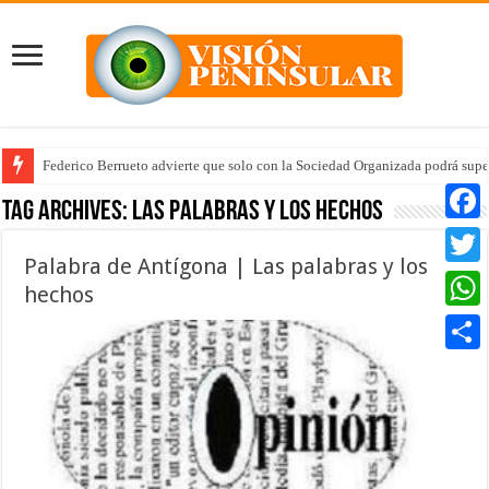
Federico Berrueto advierte que solo con la Sociedad Organizada podrá supe
Tag Archives:
Las palabras y los hechos
Faceb
Palabra de Antígona | Las palabras y los
Twitte
hechos
Whats
Compar