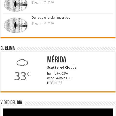
agosto 7, 2026
Dunas y el orden invertido
agosto 6, 2026
El Clima
Mérida
Scattered Clouds
33
C
humidity: 65%
wind: 4km/h ESE
H 33 • L 33
Video del dia