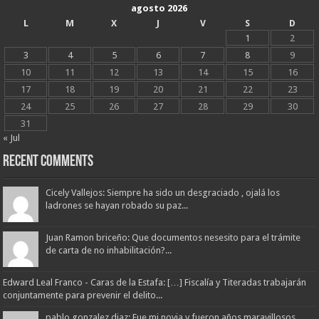
agosto 2026
L
M
X
J
V
S
D
1
2
3
4
5
6
7
8
9
10
11
12
13
14
15
16
17
18
19
20
21
22
23
24
25
26
27
28
29
30
31
« Jul
Recent Comments
Cicely Vallejos: Siempre ha sido un desgraciado , ojalá los
ladrones se hayan robado su paz...
Juan Ramon briceño: Que documentos nesesito para el trámite
de carta de no inhabilitación?...
Edward Leal Franco - Caras de la Estafa: […] Fiscalía y Titeradas trabajarán
conjuntamente para prevenir el delito...
pablo gonzalez diaz: Fue mi novia y fueron años maravillosos