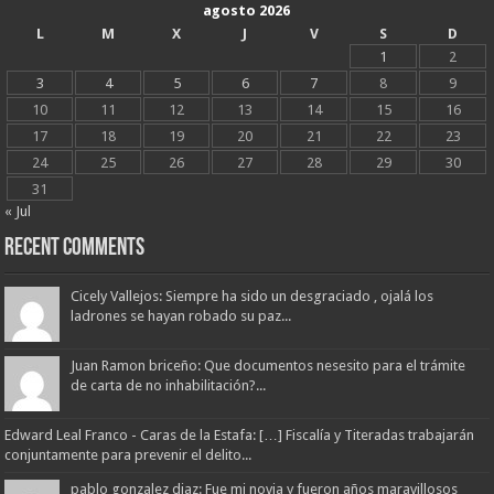
agosto 2026
L
M
X
J
V
S
D
1
2
3
4
5
6
7
8
9
10
11
12
13
14
15
16
17
18
19
20
21
22
23
24
25
26
27
28
29
30
31
« Jul
Recent Comments
Cicely Vallejos: Siempre ha sido un desgraciado , ojalá los
ladrones se hayan robado su paz...
Juan Ramon briceño: Que documentos nesesito para el trámite
de carta de no inhabilitación?...
Edward Leal Franco - Caras de la Estafa: […] Fiscalía y Titeradas trabajarán
conjuntamente para prevenir el delito...
pablo gonzalez diaz: Fue mi novia y fueron años maravillosos