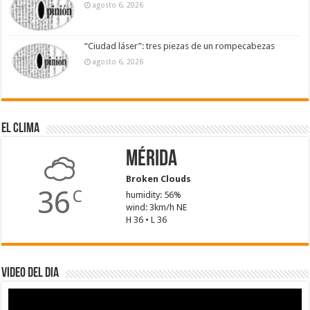
agosto 6, 2026
“Ciudad láser”: tres piezas de un rompecabezas
agosto 6, 2026
El Clima
Mérida
Broken Clouds
36
C
humidity: 56%
wind: 3km/h NE
H 36 • L 36
Video del dia