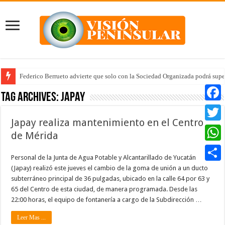
Federico Berrueto advierte que solo con la Sociedad Organizada podrá supe
Tag Archives:
japay
Faceb
Japay realiza mantenimiento en el Centro
Twitte
de Mérida
Whats
Personal de la Junta de Agua Potable y Alcantarillado de Yucatán
(Japay) realizó este jueves el cambio de la goma de unión a un ducto
Compar
subterráneo principal de 36 pulgadas, ubicado en la calle 64 por 63 y
65 del Centro de esta ciudad, de manera programada. Desde las
22:00 horas, el equipo de fontanería a cargo de la Subdirección …
Leer Mas ...