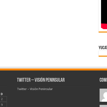
Yuca
Twitter – Visión Peninsular
Com
Twitter – Visión Peninsular
D
2
9