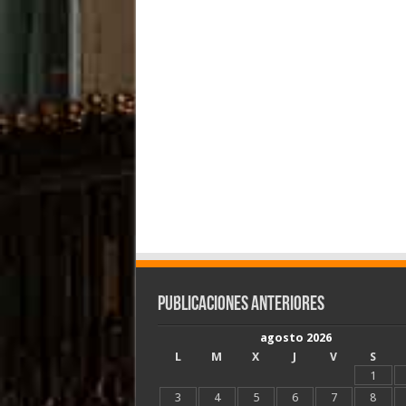
Publicaciones Anteriores
agosto 2026
L
M
X
J
V
S
1
3
4
5
6
7
8