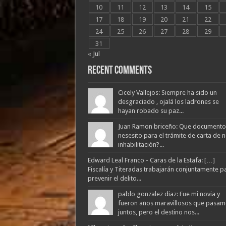
10
11
12
13
14
15
17
18
19
20
21
22
24
25
26
27
28
29
31
« Jul
Recent Comments
Cicely Vallejos: Siempre ha sido un
desgraciado , ojalá los ladrones se
hayan robado su paz...
Juan Ramon briceño: Que documento
nesesito para el trámite de carta de 
inhabilitación?...
Edward Leal Franco - Caras de la Estafa: […]
Fiscalía y Titeradas trabajarán conjuntamente p
prevenir el delito...
pablo gonzalez diaz: Fue mi novia y
fueron años maravillosos que pasam
juntos, pero el destino nos...