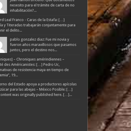
nesesito para el trámite de carta de no
inhabilitación?...
d Leal Franco - Caras de la Estafa: […]
lía y Titeradas trabajarán conjuntamente para
ir el delito...
pablo gonzalez diaz: Fue mi novia y
fueron años maravillosos que pasamos
juntos, pero el destino nos...
niques] – Chroniques amérindiennes –
té des Américanistes: […] Pedro Uc,
rnativas de resistencia maya en tiempo de
mia”, 19...
rno del Estado apoya a productores apícolas
zúcar para las abejas – México Posible: […]
content was originally published here. […]...