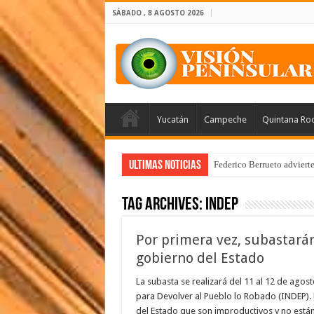
SÁBADO , 8 AGOSTO 2026
Yucatán
Campeche
Quintana Ro
Ultimas Noticias
Federico Berrueto adviert
Tag Archives:
Indep
Por primera vez, subastará
gobierno del Estado
La subasta se realizará del 11 al 12 de agos
para Devolver al Pueblo lo Robado (INDEP).
del Estado que son improductivos y no está