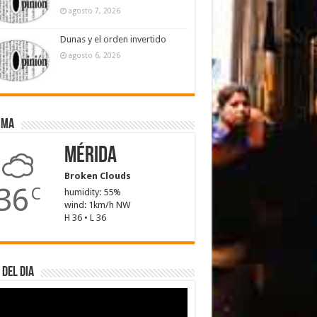
agosto 7, 2026
Dunas y el orden invertido
agosto 6, 2026
ima
Mérida
Broken Clouds
36
C
humidity: 55%
wind: 1km/h NW
H 36 • L 36
 del dia