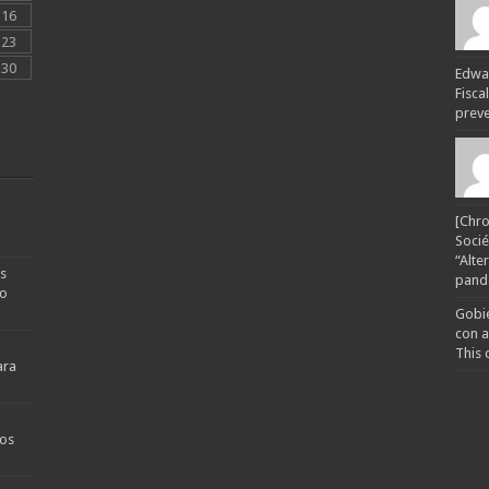
16
23
30
Edwar
Fisca
preven
[Chro
Socié
“Alte
s
pande
no
Gobie
con a
This 
ara
os