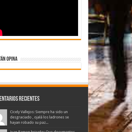
tán Opina
entarios Recientes
Cicely Vallejos: Siempre ha sido un
desgraciado , ojalá los ladrones se
hayan robado su paz...
Juan Ramon briceño: Que documentos