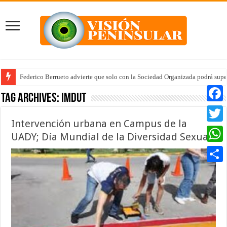
Federico Berrueto advierte que solo con la Sociedad Organizada podrá supe
Arrancan la tercera etapa de Médico 24/7
Tag Archives:
IMDUT
Faceb
Intervención urbana en Campus de la
Twitte
UADY; Día Mundial de la Diversidad Sexual
Whats
Compar