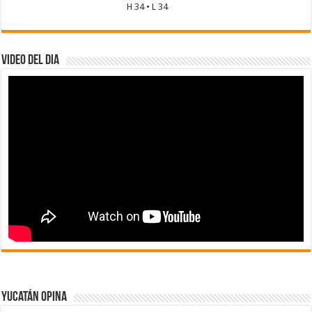
H 34 • L 34
Video del dia
Yucatán Opina