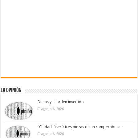
La Opinión
Dunas y el orden invertido
agosto 6, 2026
“Ciudad láser”: tres piezas de un rompecabezas
agosto 6, 2026