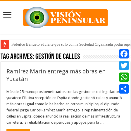
Federico Berrueto advierte que solo con la Sociedad Organizada podrá supe
Tag Archives:
gestión de calles
Faceb
Ramírez Marín entrega más obras en
Twitte
Yucatán
Whats
Más de 25 municipios beneficiados con las gestiones del legislador
yucateco Efusiva recepción en Espita donde gestionó calles y anunció
Compar
más obras Igual como lo ha hecho en otros municipios, el diputado
federal Jorge Carlos Ramírez Marín entregó la repavimentación de
calles en Espita, donde anunció la realización de más infraestructura
carretera, la rehabilitación de parques y apoyos para la …