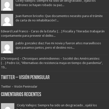
Cicely Vallejos: Siempre ha sido un desgraciado , ojalá los
ladrones se hayan robado su paz...
Juan Ramon briceño: Que documentos nesesito para el trámite
de carta de no inhabilitación?...
Edward Leal Franco - Caras de la Estafa: […] Fiscalía y Titeradas trabajarán
conjuntamente para prevenir el delito...
pablo gonzalez diaz: Fue mi novia y fueron años maravillosos
que pasamos juntos, pero el destino nos...
[Chroniques] – Chroniques amérindiennes – Société des Américanistes:
[…] Pedro Uc, “Alternativas de resistencia maya en tiempo de pandemia”,
19...
Twitter – Visión Peninsular
Twitter – Visión Peninsular
Comentarios Recientes
Cicely Vallejos: Siempre ha sido un desgraciado , ojalá los