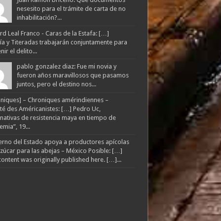
nesesito para el trámite de carta de no
inhabilitación?...
d Leal Franco - Caras de la Estafa: […]
lía y Titeradas trabajarán conjuntamente para
ir el delito...
pablo gonzalez diaz: Fue mi novia y
fueron años maravillosos que pasamos
juntos, pero el destino nos...
niques] – Chroniques amérindiennes –
té des Américanistes: […] Pedro Uc,
rnativas de resistencia maya en tiempo de
mia”, 19...
rno del Estado apoya a productores apícolas
zúcar para las abejas – México Posible: […]
content was originally published here. […]...