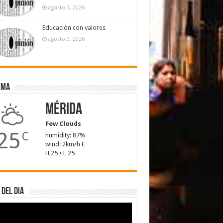
agosto 3, 2026
Educación con valores
agosto 3, 2026
ima
Mérida
Few Clouds
25
C
humidity: 87%
wind: 2km/h E
H 25 • L 25
 del dia