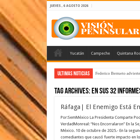
JUEVES , 6 AGOSTO 2026
Yucatán
Campeche
Quintana Ro
Ultimas Noticias
Federico Berrueto adviert
Tag Archives:
en sus 32 Informe
Ráfaga| El Enemigo Está E
Por:SemMéxico La Presidenta Comparte Pode
VerdadMonreal: “Nos Encorralaron” En la 
México. 10 de octubre de 2025.- En la segun
comediantes que causó fuerte impacto en los