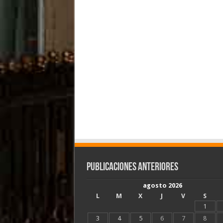
Publicaciones Anteriores
agosto 2026
L
M
X
J
V
S
1
3
4
5
6
7
8