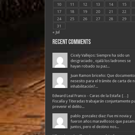
10
11
12
13
14
15
17
18
19
20
21
22
24
25
26
27
28
29
31
« Jul
Recent Comments
Cicely Vallejos: Siempre ha sido un
desgraciado , ojalá los ladrones se
hayan robado su paz...
Juan Ramon briceño: Que documento
nesesito para el trámite de carta de 
inhabilitación?...
Edward Leal Franco - Caras de la Estafa: […]
Fiscalía y Titeradas trabajarán conjuntamente p
prevenir el delito...
pablo gonzalez diaz: Fue mi novia y
fueron años maravillosos que pasam
juntos, pero el destino nos...