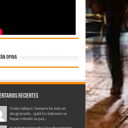
tán Opina
entarios Recientes
Cicely Vallejos: Siempre ha sido un
desgraciado , ojalá los ladrones se
hayan robado su paz...
Juan Ramon briceño: Que documentos