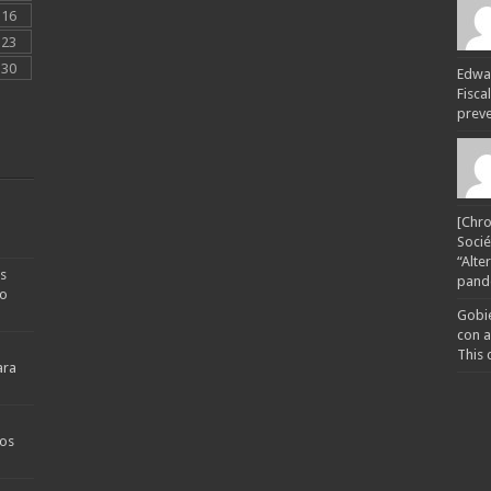
16
23
30
Edwar
Fisca
preven
[Chro
Socié
“Alte
s
pande
no
Gobie
con a
This 
ara
os