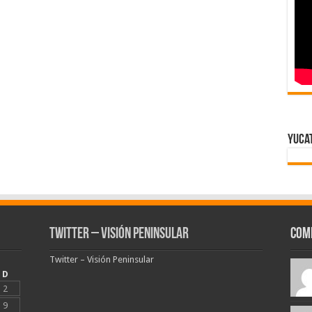
Yuca
Twitter – Visión Peninsular
Com
Twitter – Visión Peninsular
D
2
9