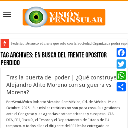
Federico Berrueto advierte que solo con la Sociedad Organizada podrá supe
Tag Archives:
en busca del frente opositor
perdido
Faceb
Twitte
Tras la puerta del poder | ¿Qué construye
Alejandro Alito Moreno con su guerra vs
Whats
Morena?
Compar
Por:SemMéxico Roberto Vizcaíno SemMéxico, Cd. de México, 1º. de
Octubre, 2025.- Sus misiles retóricos no son poca cosa. Sus gestiones
ante el Congreso y las agencias norteamericanas y europeas -CIA,
DEA, FBI, Fiscalía, el Tesoro y el Departamento de Estado de EU-
tampoco. A todos ellos el dirigente del PRI les ha entregado en