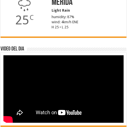
Mérida
Light Rain
25
C
humidity: 87%
wind: 4km/h ENE
H 25 • L 25
Video del dia