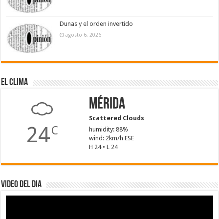
Dunas y el orden invertido
agosto 6, 2026
El Clima
Mérida
Scattered Clouds
24
C
humidity: 88%
wind: 2km/h ESE
H 24 • L 24
Video del dia