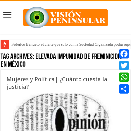
Federico Berrueto advierte que solo con la Sociedad Organizada podrá supe
Tag Archives:
elevada impunidad de freminicidio
en México
Faceb
Twitte
Mujeres y Política| ¿Cuánto cuesta la
justicia?
Whats
Compar