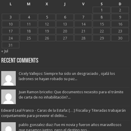
L
M
X
J
V
S
D
1
2
3
4
5
6
7
8
9
10
11
12
13
14
15
16
17
18
19
20
21
22
23
24
25
26
27
28
29
30
31
« Jul
Recent Comments
Cicely Vallejos: Siempre ha sido un desgraciado , ojalá los
ladrones se hayan robado su paz...
Juan Ramon briceño: Que documentos nesesito para el trámite
de carta de no inhabilitación?...
Edward Leal Franco - Caras de la Estafa: […] Fiscalía y Titeradas trabajarán
conjuntamente para prevenir el delito...
pablo gonzalez diaz: Fue mi novia y fueron años maravillosos
que pasamos juntos, pero el destino nos...