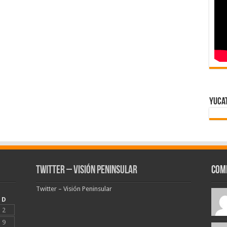
Yuca
Twitter – Visión Peninsular
Com
Twitter – Visión Peninsular
D
2
9