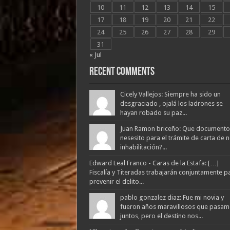
10
11
12
13
14
15
17
18
19
20
21
22
24
25
26
27
28
29
31
« Jul
Recent Comments
Cicely Vallejos: Siempre ha sido un
desgraciado , ojalá los ladrones se
hayan robado su paz...
Juan Ramon briceño: Que documento
nesesito para el trámite de carta de 
inhabilitación?...
Edward Leal Franco - Caras de la Estafa: […]
Fiscalía y Titeradas trabajarán conjuntamente p
prevenir el delito...
pablo gonzalez diaz: Fue mi novia y
fueron años maravillosos que pasam
juntos, pero el destino nos...