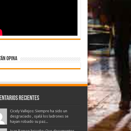
tán Opina
entarios Recientes
Cicely Vallejos: Siempre ha sido un
desgraciado , ojalá los ladrones se
hayan robado su paz...
Juan Ramon briceño: Que documentos