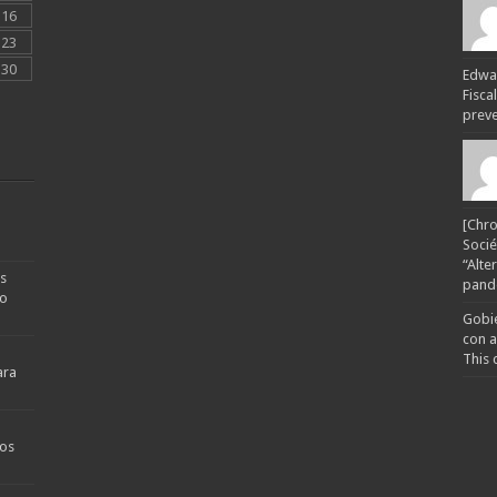
16
23
30
Edwar
Fisca
preven
[Chro
Socié
“Alte
s
pande
no
Gobie
con a
This 
ara
os