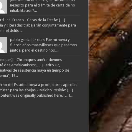
nesesito para el trámite de carta de no
inhabilitación?...
d Leal Franco - Caras de la Estafa: […]
lía y Titeradas trabajarán conjuntamente para
ir el delito...
pablo gonzalez diaz: Fue mi novia y
fueron años maravillosos que pasamos
juntos, pero el destino nos...
niques] – Chroniques amérindiennes –
té des Américanistes: […] Pedro Uc,
rnativas de resistencia maya en tiempo de
mia”, 19...
rno del Estado apoya a productores apícolas
zúcar para las abejas – México Posible: […]
content was originally published here. […]...