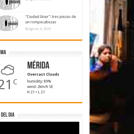
“Ciudad láser”: tres piezas de
un rompecabezas
agosto 6, 2026
ima
Mérida
Overcast Clouds
21
C
humidity: 89%
wind: 2km/h SE
H 21 • L 21
 del dia