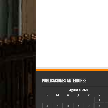
Publicaciones Anteriores
agosto 2026
L
M
X
J
V
S
1
3
4
5
6
7
8