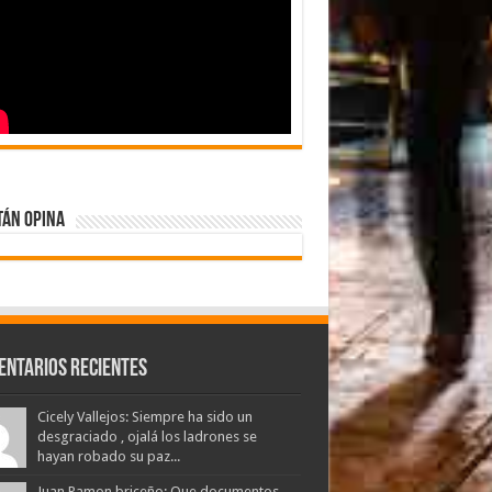
tán Opina
entarios Recientes
Cicely Vallejos: Siempre ha sido un
desgraciado , ojalá los ladrones se
hayan robado su paz...
Juan Ramon briceño: Que documentos