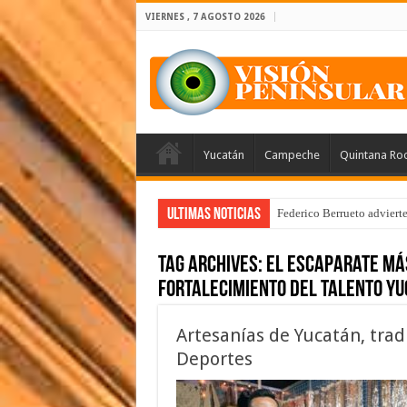
VIERNES , 7 AGOSTO 2026
Yucatán
Campeche
Quintana Ro
Ultimas Noticias
Federico Berrueto adviert
Tag Archives:
el escaparate má
fortalecimiento del talento y
Artesanías de Yucatán, tradi
Deportes