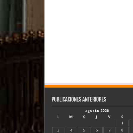
Publicaciones Anteriores
agosto 2026
L
M
X
J
V
S
1
3
4
5
6
7
8