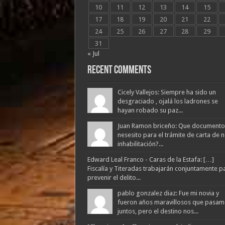
10
11
12
13
14
15
17
18
19
20
21
22
24
25
26
27
28
29
31
« Jul
Recent Comments
Cicely Vallejos: Siempre ha sido un
desgraciado , ojalá los ladrones se
hayan robado su paz...
Juan Ramon briceño: Que documento
nesesito para el trámite de carta de 
inhabilitación?...
Edward Leal Franco - Caras de la Estafa: […]
Fiscalía y Titeradas trabajarán conjuntamente p
prevenir el delito...
pablo gonzalez diaz: Fue mi novia y
fueron años maravillosos que pasam
juntos, pero el destino nos...