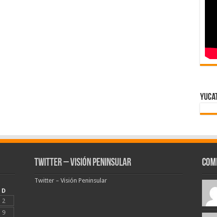
Yuca
Twitter – Visión Peninsular
Com
Twitter – Visión Peninsular
D
2
9