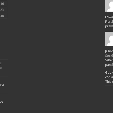
16
23
30
Edwar
Fisca
preven
[Chro
Socié
“Alte
s
pande
no
Gobie
con a
This 
ara
os