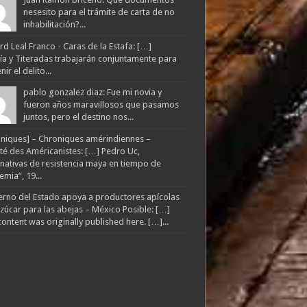
nesesito para el trámite de carta de no
inhabilitación?...
d Leal Franco - Caras de la Estafa: […]
lía y Titeradas trabajarán conjuntamente para
ir el delito...
pablo gonzalez diaz: Fue mi novia y
fueron años maravillosos que pasamos
juntos, pero el destino nos...
niques] – Chroniques amérindiennes –
té des Américanistes: […] Pedro Uc,
rnativas de resistencia maya en tiempo de
mia”, 19...
rno del Estado apoya a productores apícolas
zúcar para las abejas – México Posible: […]
content was originally published here. […]...